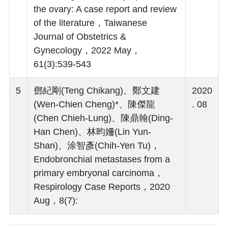
the ovary: A case report and review
of the literature，Taiwanese
Journal of Obstetrics &
Gynecology，2022 May，
61(3):539-543
5
鄧紀剛(Teng Chikang)、鄭文建
2020
(Wen-Chien Cheng)*、陳傑龍
. 08
(Chen Chieh-Lung)、陳鼎翰(Ding-
Han Chen)、林昀姍(Lin Yun-
Shan)、涂智彥(Chih-Yen Tu)，
Endobronchial metastases from a
primary embryonal carcinoma，
Respirology Case Reports，2020
Aug，8(7):