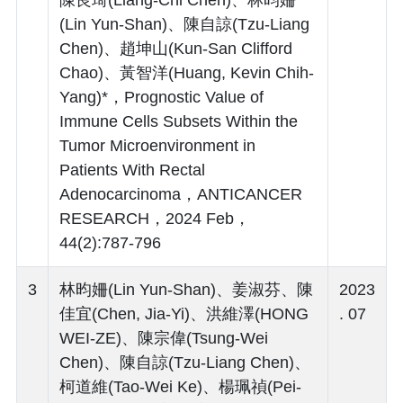
(Lin Yun-Shan)、陳自諒(Tzu-Liang
Chen)、趙坤山(Kun-San Clifford
Chao)、黃智洋(Huang, Kevin Chih-
Yang)*，Prognostic Value of
Immune Cells Subsets Within the
Tumor Microenvironment in
Patients With Rectal
Adenocarcinoma，ANTICANCER
RESEARCH，2024 Feb，
44(2):787-796
3
林昀姍(Lin Yun-Shan)、姜淑芬、陳
2023
佳宜(Chen, Jia-Yi)、洪維澤(HONG
. 07
WEI-ZE)、陳宗偉(Tsung-Wei
Chen)、陳自諒(Tzu-Liang Chen)、
柯道維(Tao-Wei Ke)、楊珮禎(Pei-