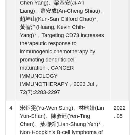
Chen Yang)、梁基安(Ji-An
Liang)、蕭安成(An-Cheng Shiau)、
趙坤山(Kun-San Clifford Chao)*、
黃智洋(Huang, Kevin Chih-
Yang)*，Targeting CD73 increases
therapeutic response to
immunogenic chemotherapy by
promoting dendritic cell
maturation，CANCER
IMMUNOLOGY
IMMUNOTHERAPY，2023 Jul，
72(7):2283-2297
4
宋鈺雯(Yu-Wen Sung)、林昀姍(Lin
2022
Yun-Shan)、陳彥廷(Yen-Ting
. 05
Chen)、葉聯舜(Lian-Shung Yeh)*，
Non-Hodgkin's B-cell lymphoma of