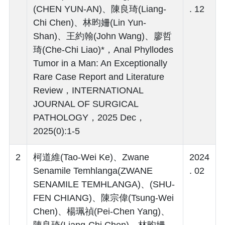
(CHEN YUN-AN)、陳良琦(Liang-
. 12
Chi Chen)、林昀姍(Lin Yun-
Shan)、王約翰(John Wang)、廖哲
琦(Che-Chi Liao)*，Anal Phyllodes
Tumor in a Man: An Exceptionally
Rare Case Report and Literature
Review，INTERNATIONAL
JOURNAL OF SURGICAL
PATHOLOGY，2025 Dec，
2025(0):1-5
2
柯道維(Tao-Wei Ke)、Zwane
2024
Senamile Temhlanga(ZWANE
. 02
SENAMILE TEMHLANGA)、(SHU-
FEN CHIANG)、陳宗偉(Tsung-Wei
Chen)、楊珮禎(Pei-Chen Yang)、
陳良琦(Liang-Chi Chen)、林昀姍