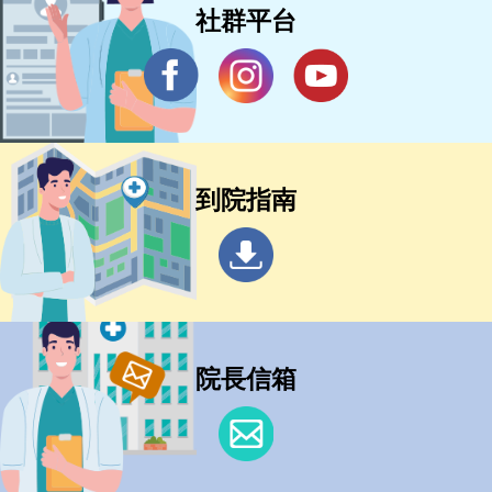
社群平台
到院指南
院長信箱