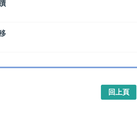
蹟
移
回上頁