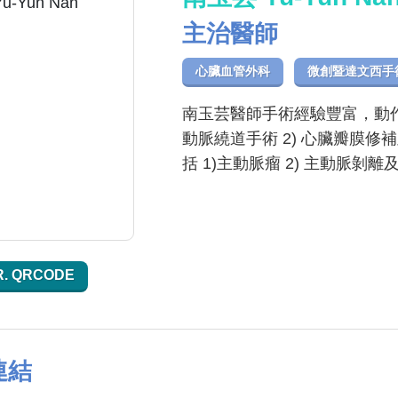
主治醫師
心臟血管外科
微創暨達文西手
南玉芸醫師手術經驗豐富，動作
動脈繞道手術 2) 心臟瓣膜修
括 1)主動脈瘤 2) 主動脈剝
R. QRCODE
連結