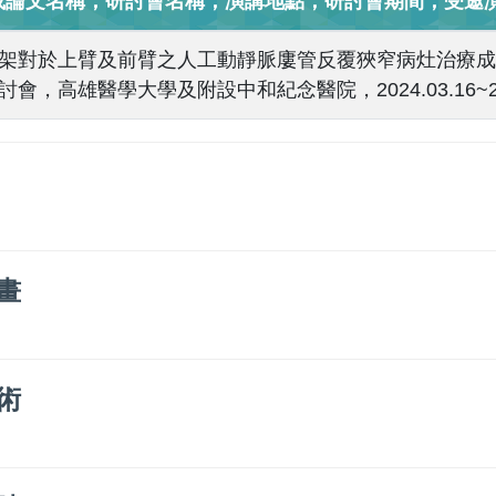
或論文名稱，研討會名稱，演講地點，研討會期間，受邀演
架對於上臂及前臂之人工動靜脈廔管反覆狹窄病灶治療成
會，高雄醫學大學及附設中和紀念醫院，2024.03.16~202
畫
術