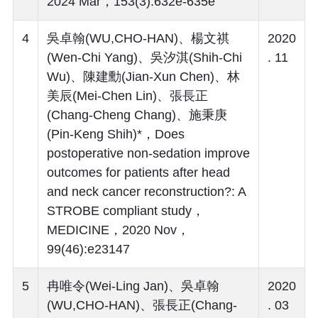
2024 Mar，153(3):632e-635e
4
吳卓翰(WU,CHO-HAN)、楊文祺
2020
(Wen-Chi Yang)、吳汐淇(Shih-Chi
. 11
Wu)、陳建勳(Jian-Xun Chen)、林
美辰(Mei-Chen Lin)、張長正
(Chang-Cheng Chang)、施秉庚
(Pin-Keng Shih)*，Does
postoperative non-sedation improve
outcomes for patients after head
and neck cancer reconstruction?: A
STROBE compliant study，
MEDICINE，2020 Nov，
99(46):e23147
5
冉唯令(Wei-Ling Jan)、吳卓翰
2020
(WU,CHO-HAN)、張長正(Chang-
. 03