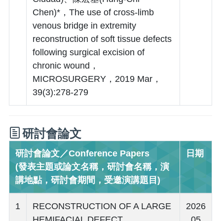
Chen)*，The use of cross-limb
venous bridge in extremity
reconstruction of soft tissue defects
following surgical excision of
chronic wound，
MICROSURGERY，2019 Mar，
39(3):278-279
研討會論文
研討會論文／Conference Papers
日期
(發表主題或論文名稱，研討會名稱，演
講地點，研討會期間，受邀演講題目)
1
RECONSTRUCTION OF A LARGE
2026
HEMIFACIAL DEFECT
. 05