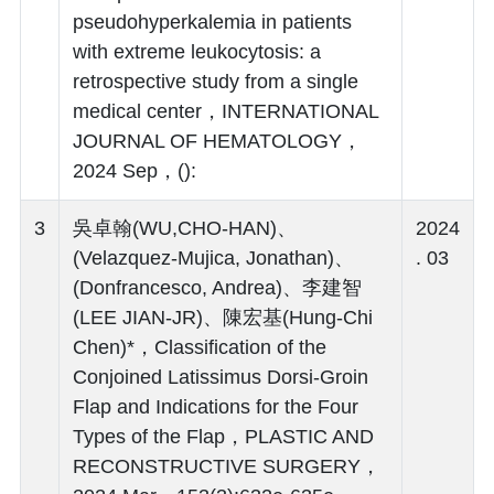
pseudohyperkalemia in patients
with extreme leukocytosis: a
retrospective study from a single
medical center，INTERNATIONAL
JOURNAL OF HEMATOLOGY，
2024 Sep，():
3
吳卓翰(WU,CHO-HAN)、
2024
(Velazquez-Mujica, Jonathan)、
. 03
(Donfrancesco, Andrea)、李建智
(LEE JIAN-JR)、陳宏基(Hung-Chi
Chen)*，Classification of the
Conjoined Latissimus Dorsi-Groin
Flap and Indications for the Four
Types of the Flap，PLASTIC AND
RECONSTRUCTIVE SURGERY，