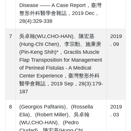
Disease ―― A Case Report，臺灣
整形外科醫學會雜誌，2019 Dec，
28(4):329-338
7
吳卓翰(WU,CHO-HAN)、陳宏基
2019
(Hung-Chi Chen)、李宗勳、施秉庚
. 09
(Pin-Keng Shih)*，Gracilis Muscle
Flap Transposition for Management
of Perineal Fistulas - A Medical
Center Experience，臺灣整形外科
醫學會雜誌，2019 Sep，28(3):179-
187
8
(Georgios Pafitanis)、(Rossella
2019
Elia)、(Robert Miller)、吳卓翰
. 03
(WU,CHO-HAN)、(Pedro
Ciudad)、陳宏基(Hung-Chi