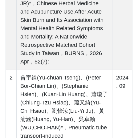
JR)*，Chinese Herbal Medicine
and Acupuncture Use After Acute
Skin Burn and Its Association with
Mental Health Related Symptoms
and Mortality: A Nationwide
Retrospective Matched Cohort
Study in Taiwan，BURNS，2026
Apr，52(7):
2
曾宇銓(Yu-chuan Tseng)、(Peter
2024
Bor-Chian Lin)、(Stephanie
. 09
Hsieh)、(Kuan-Lin Huang)、蕭瓊子
(Chiung-Tzu Hsiao)、蕭又綺(Yu-
Chi Hsiao)、劉怡汝(Liu-Yi Ju)、黃
渝涵(Huang, Yu-Han)、吳卓翰
(WU,CHO-HAN)*，Pneumatic tube
transport‑induced