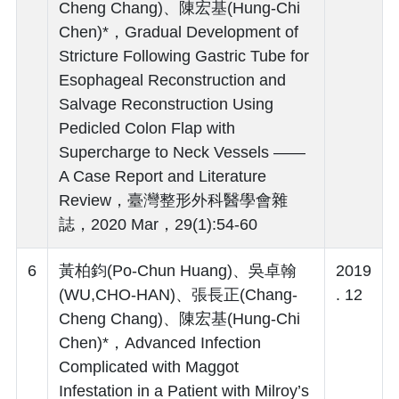
Cheng Chang)、陳宏基(Hung-Chi
Chen)*，Gradual Development of
Stricture Following Gastric Tube for
Esophageal Reconstruction and
Salvage Reconstruction Using
Pedicled Colon Flap with
Supercharge to Neck Vessels ――
A Case Report and Literature
Review，臺灣整形外科醫學會雜
誌，2020 Mar，29(1):54-60
6
黃柏鈞(Po-Chun Huang)、吳卓翰
2019
(WU,CHO-HAN)、張長正(Chang-
. 12
Cheng Chang)、陳宏基(Hung-Chi
Chen)*，Advanced Infection
Complicated with Maggot
Infestation in a Patient with Milroy’s