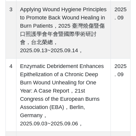
3
Applying Wound Hygiene Principles
2025
to Promote Back Wound Healing in
. 09
Burn Patients，2025 臺灣燒傷暨傷
口照護學會年會暨國際學術研討
會，台北榮總，
2025.09.13~2025.09.14，
4
Enzymatic Debridement Enhances
2025
Epithelization of a Chronic Deep
. 09
Burn Wound Unhealing for One
Year: A Case Report，21st
Congress of the European Burns
Association (EBA)，Berlin,
Germany，
2025.09.03~2025.09.06，