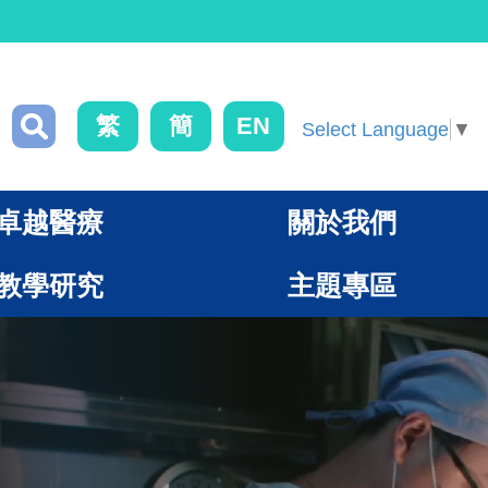
繁
簡
EN
Select Language
▼
卓越醫療
關於我們
教學研究
主題專區