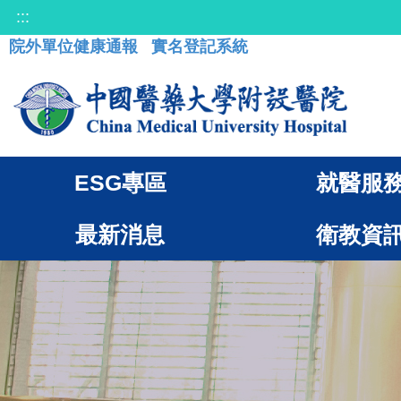
:::
院外單位健康通報
實名登記系統
ESG專區
就醫服
最新消息
衛教資