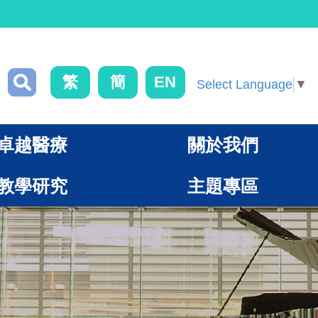
繁
簡
EN
Select Language
▼
卓越醫療
關於我們
教學研究
主題專區