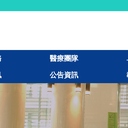
務
醫療團隊
訊
公告資訊