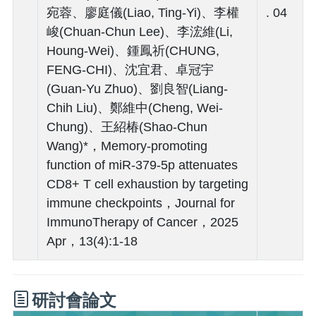
宛蓉、廖庭儀(Liao, Ting-Yi)、李權
. 04
峻(Chuan-Chun Lee)、李浤維(Li,
Houng-Wei)、鍾鳳祈(CHUNG,
FENG-CHI)、沈宜君、卓冠宇
(Guan-Yu Zhuo)、劉良智(Liang-
Chih Liu)、鄭維中(Cheng, Wei-
Chung)、王紹椿(Shao-Chun
Wang)*，Memory-promoting
function of miR-379-5p attenuates
CD8+ T cell exhaustion by targeting
immune checkpoints，Journal for
ImmunoTherapy of Cancer，2025
Apr，13(4):1-18
研討會論文