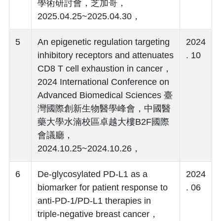
學術研討會，芝加哥，
2025.04.25~2025.04.30，
5
An epigenetic regulation targeting
2024
inhibitory receptors and attenuates
. 10
CD8 T cell exhaustion in cancer，
2024 International Conference on
Advanced Biomedical Sciences 臺
灣國際創新生物醫學峰會，中國醫
藥大學水湳校區卓越大樓B2F國際
會議廳，
2024.10.25~2024.10.26，
6
De-glycosylated PD-L1 as a
2024
biomarker for patient response to
. 06
anti-PD-1/PD-L1 therapies in
triple-negative breast cancer，