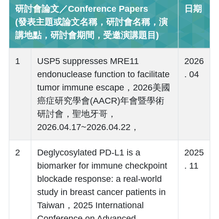
研討會論文／Conference Papers
日期
(發表主題或論文名稱，研討會名稱，演
講地點，研討會期間，受邀演講題目)
1
USP5 suppresses MRE11
2026
endonuclease function to facilitate
. 04
tumor immune escape，2026美國
癌症研究學會(AACR)年會暨學術
研討會，聖地牙哥，
2026.04.17~2026.04.22，
2
Deglycosylated PD-L1 is a
2025
biomarker for immune checkpoint
. 11
blockade response: a real-world
study in breast cancer patients in
Taiwan，2025 International
Conference on Advanced