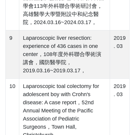
學會113年外科聯合學術研討會，
高雄醫學大學暨附設中和紀念醫
院，2024.03.16~2024.03.17，
9
Laparoscopic liver resection:
2019
experience of 436 cases in one
. 03
center，108年度外科聯合學術演
講會，國防醫學院，
2019.03.16~2019.03.17，
10
Laparoscopic toal colectomy for
2019
adolescent boy with Crohn's
. 03
disease: A case report，52nd
Annual Meeting of the Pacific
Association of Pediatric
Surgeons，Town Hall,
Christchurch，