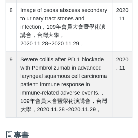
8
Image of psoas abscess secondary
2020
to urinary tract stones and
. 11
infection，109年會員大會暨學術演
講會，台灣大學，
2020.11.28~2020.11.29，
9
Severe colitis after PD-1 blockade
2020
with Pembrolizumab in advanced
. 11
laryngeal squamous cell carcinoma
patient: immune response in
immune-related adverse events.，
109年會員大會暨學術演講會，台灣
大學，2020.11.28~2020.11.29，
專書