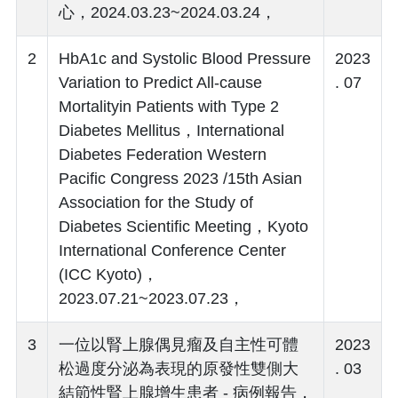
心，2024.03.23~2024.03.24，
2
HbA1c and Systolic Blood Pressure
2023
Variation to Predict All-cause
. 07
Mortalityin Patients with Type 2
Diabetes Mellitus，International
Diabetes Federation Western
Pacific Congress 2023 /15th Asian
Association for the Study of
Diabetes Scientific Meeting，Kyoto
International Conference Center
(ICC Kyoto)，
2023.07.21~2023.07.23，
3
一位以腎上腺偶見瘤及自主性可體
2023
松過度分泌為表現的原發性雙側大
. 03
結節性腎上腺增生患者 - 病例報告，