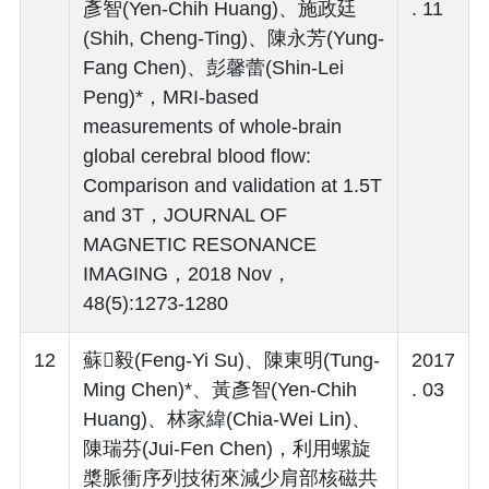
彥智(Yen-Chih Huang)、施政廷
. 11
(Shih, Cheng-Ting)、陳永芳(Yung-
Fang Chen)、彭馨蕾(Shin-Lei
Peng)*，MRI‐based
measurements of whole‐brain
global cerebral blood flow:
Comparison and validation at 1.5T
and 3T，JOURNAL OF
MAGNETIC RESONANCE
IMAGING，2018 Nov，
48(5):1273-1280
12
蘇毅(Feng-Yi Su)、陳東明(Tung-
2017
Ming Chen)*、黃彥智(Yen-Chih
. 03
Huang)、林家緯(Chia-Wei Lin)、
陳瑞芬(Jui-Fen Chen)，利用螺旋
槳脈衝序列技術來減少肩部核磁共