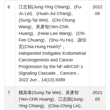
6
江忠穎(Jung-Ying Chiang)、(Fu-
2022
Ju Lei)、(Huan-Jui Chang)、
. 06
(Sung-Tai Wei)、(Chi-Chung
Wang)、黃彥智(Yen-Chih
Huang)、(Hwai-Lee Wang)、(Chi-
Fen Chuang)、(Shu-Yu Hu)、謝佳
宏(Chia-Hung Hsieh)*，
Haloperidol Instigates Endometrial
Carcinogenesis and Cancer
Progression by the NF-κB/CSF-1
Signaling Cascade，Cancers，
2022 Jun，14(13):3089
7
魏嵩泰(Sung-Tai Wei)、黃彥智
2021
(Yen-Chih Huang)、江忠穎(Jung-
. 05
Ying Chiang)、(Chia-Ching Lin)、