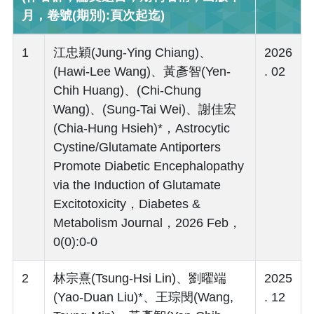
月，卷號(期別):頁次起迄)
1
江忠穎(Jung-Ying Chiang)、
2026
(Hawi-Lee Wang)、黃彥智(Yen-
. 02
Chih Huang)、(Chi-Chung
Wang)、(Sung-Tai Wei)、謝佳宏
(Chia-Hung Hsieh)*，Astrocytic
Cystine/Glutamate Antiporters
Promote Diabetic Encephalopathy
via the Induction of Glutamate
Excitotoxicity，Diabetes &
Metabolism Journal，2026 Feb，
0(0):0-0
2
林宗熹(Tsung-Hsi Lin)、劉曜端
2025
(Yao-Duan Liu)*、王琮閔(Wang,
. 12