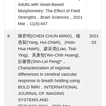
Adults with Voxel-Based
Morphometry: The Effect of Field
Strengths，Brain Sciences，2021
Mar，11(4):447
9
陳君明(CHEN CHUN-MING)、楊
2021
惠絜(Yang, Hui-Chieh)、(Hsin-
. 03
Hua Hsieh)、廖采瀠(Liao, Tsai-
Ying)、黃彥智(Yen-Chih Huang)、
彭馨蕾(Shin-Lei Peng)*，
Characterization of regional
differences in cerebral vascular
response to breath holding using
BOLD fMRI，INTERNATIONAL
JOURNAL OF IMAGING
SYSTEMS AND