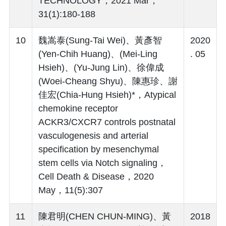
TECHNOLOGY，2021 Mar，
31(1):180-188
10
魏嵩泰(Sung-Tai Wei)、黃彥智
2020
(Yen-Chih Huang)、(Mei-Ling
. 05
Hsieh)、(Yu-Jung Lin)、徐偉成
(Woei-Cheang Shyu)、陳惠珍、謝
佳宏(Chia-Hung Hsieh)*，Atypical
chemokine receptor
ACKR3/CXCR7 controls postnatal
vasculogenesis and arterial
specification by mesenchymal
stem cells via Notch signaling，
Cell Death & Disease，2020
May，11(5):307
11
陳君明(CHEN CHUN-MING)、黃
2018