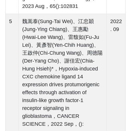
2023 Aug，65():102831
5
魏嵩泰(Sung-Tai Wei)、江忠穎
2022
(Jung-Ying Chiang)、王惠勵
. 09
(Hwai-Lee Wang)、雷馥如(Fu-Ju
Lei)、黃彥智(Yen-Chih Huang)、
王啟仲(Chi-Chung Wang)、周德陽
(Der-Yang Cho)、謝佳宏(Chia-
Hung Hsieh)*，Hypoxia-induced
CXC chemokine ligand 14
expression drives protumorigenic
effects through activation of
insulin-like growth factor-1
receptor signaling in
glioblastoma，CANCER
SCIENCE，2022 Sep，():