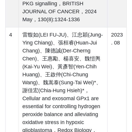
PKG signalling，BRITISH
JOURNAL OF CANCER，2024
May，130(8):1324-1336
4
雷馥如(LEI FU-JU)、江忠穎(Jung-
2023
Ying Chiang)、張桓睿(Huan-Jui
. 08
Chang)、陳德誠(Der-Cherng
Chen)、王惠勵、楊喜安、魏愷輿
(Kai-Yu Wei)、黃彥智(Yen-Chih
Huang)、王啟仲(Chi-Chung
Wang)、魏嵩泰(Sung-Tai Wei)*、
謝佳宏(Chia-Hung Hsieh)*，
Cellular and exosomal GPx1 are
essential for controlling hydrogen
peroxide balance and alleviating
oxidative stress in hypoxic
glioblastoma，Redox Biology，