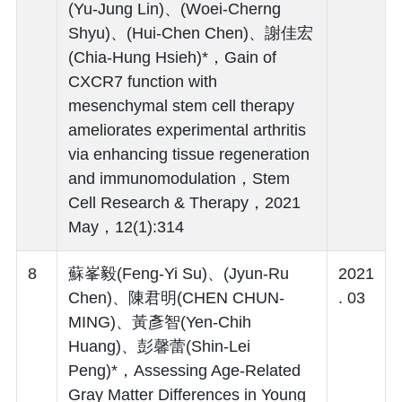
(Yu-Jung Lin)、(Woei-Cherng
Shyu)、(Hui-Chen Chen)、謝佳宏
(Chia-Hung Hsieh)*，Gain of
CXCR7 function with
mesenchymal stem cell therapy
ameliorates experimental arthritis
via enhancing tissue regeneration
and immunomodulation，Stem
Cell Research & Therapy，2021
May，12(1):314
8
蘇峯毅(Feng-Yi Su)、(Jyun-Ru
2021
Chen)、陳君明(CHEN CHUN-
. 03
MING)、黃彥智(Yen-Chih
Huang)、彭馨蕾(Shin-Lei
Peng)*，Assessing Age-Related
Gray Matter Differences in Young