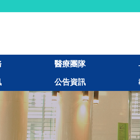
務
醫療團隊
訊
公告資訊