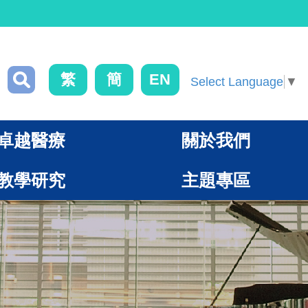
繁
簡
EN
Select Language
▼
卓越醫療
關於我們
教學研究
主題專區