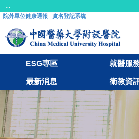
:::
院外單位健康通報
實名登記系統
ESG專區
就醫服
最新消息
衛教資