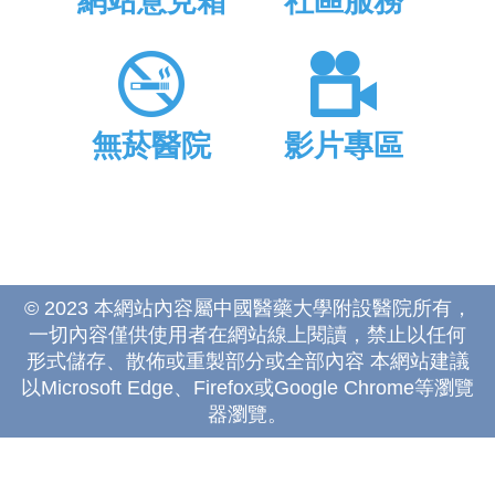
網站意見箱
社區服務
無菸醫院
影片專區
© 2023 本網站內容屬中國醫藥大學附設醫院所有，
一切內容僅供使用者在網站線上閱讀，禁止以任何
形式儲存、散佈或重製部分或全部內容 本網站建議
以Microsoft Edge、Firefox或Google Chrome等瀏覽
器瀏覽。