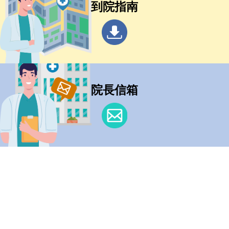
到院指南
院長信箱