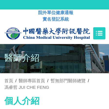
院外單位健康通報
實名登記系統
醫師介紹
首頁
/
醫師專區首頁
/
暫無部門醫師總覽
/
馮睿哲 JUI CHE FENG
個人介紹