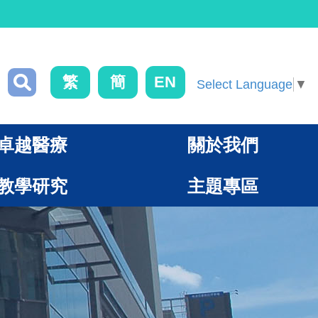
繁
簡
EN
Select Language
▼
卓越醫療
關於我們
教學研究
主題專區