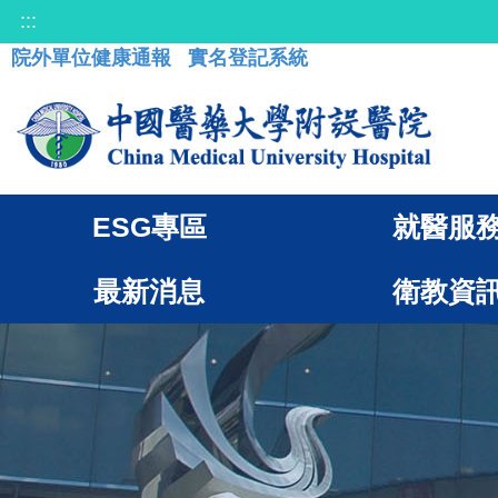
:::
院外單位健康通報
實名登記系統
ESG專區
就醫服
最新消息
衛教資