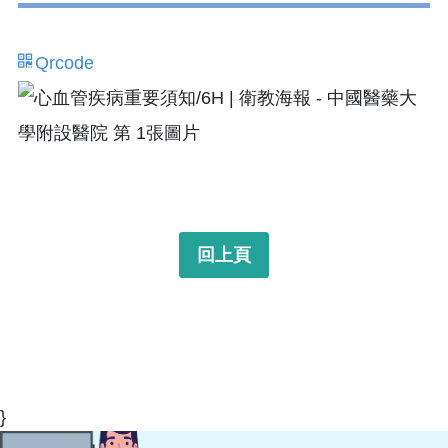
Qrcode
回上頁
}