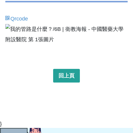
Qrcode
回上頁
}