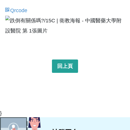
Qrcode
回上頁
}