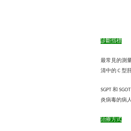
診斷指標
最常見的測量指數
清中的 C 型肝
SGPT 和
炎病毒的病
治療方式