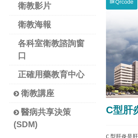
Qrcode
衛教影片
衛教海報
各科室衛教諮詢窗
口
正確用藥教育中心
衛教講座
C型肝
醫病共享決策
(SDM)
C 型肝炎是肝