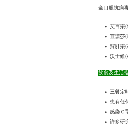
​全口服抗病
艾百樂(M
宜譜莎(E
賀肝樂(Z
沃士維(
飲食及生活
三餐定
患有任
感染 
許多研究