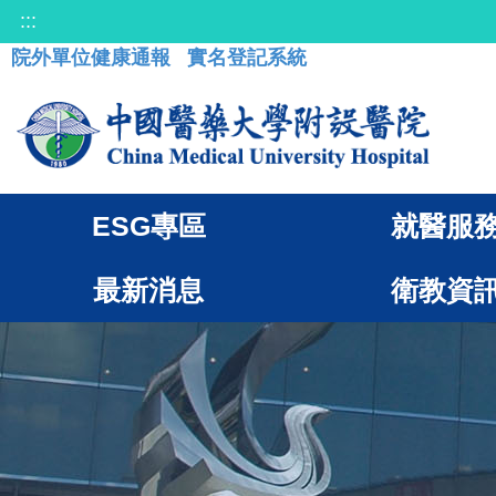
:::
院外單位健康通報
實名登記系統
ESG專區
就醫服
最新消息
衛教資