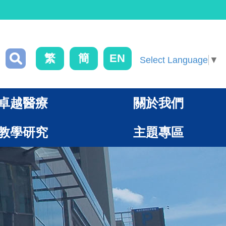
繁
簡
EN
Select Language
▼
卓越醫療
關於我們
教學研究
主題專區