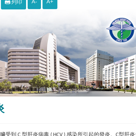
A-
A+
列印
炎
臟受到 C 型肝炎病毒 ( HCV ) 感染所引起的發炎。C型肝