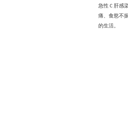
急性 C 肝
痛、食慾不振
的生活。