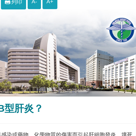
A-
A+
列印
B型肝炎？
毒感染或藥物、化學物質的傷害而引起肝細胞發炎、壞死，