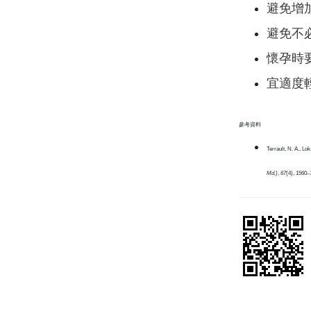
避免增
避免不
懷孕時
宜適度
參考資料
Terrault, N. A., Lo
Md.)
,
67
(4), 1560–