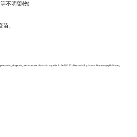
等不明藥物)。
疫苗。
n prevention, diagnosis, and treatment of chronic hepatitis B: AASLD 2018 hepatitis B guidance.
Hepatology (Baltimore,