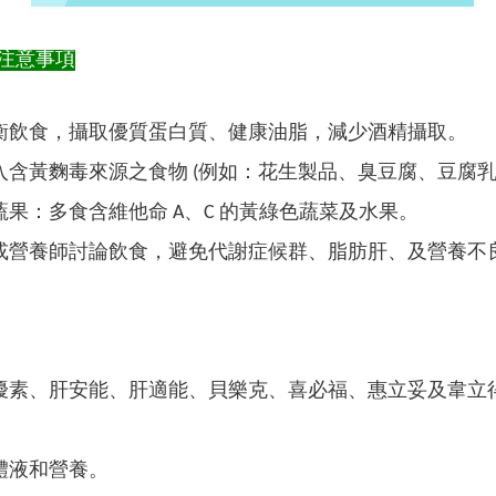
注意事項
衡飲食，攝取優質蛋白質、健康油脂，減少酒精攝取。
入含黃麴毒來源之食物 (例如：花生製品、臭豆腐、豆腐乳
果：多食含維他命 A、C 的黃綠色蔬菜及水果。​
或營養師討論飲食，避免代謝症候群、脂肪肝、及營養不
擾素、肝安能、肝適能、貝樂克、喜必福、惠立妥及韋立
體液和營養。