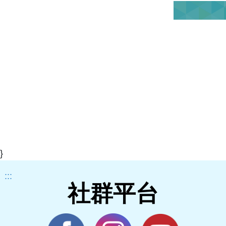
}
:::
社群平台