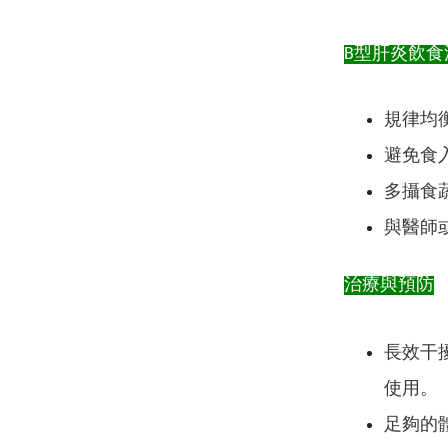
B型肝炎飲食
規律均
避免食
多攝食蔬
與醫師
治療與預防
長效干
使用。
足夠的