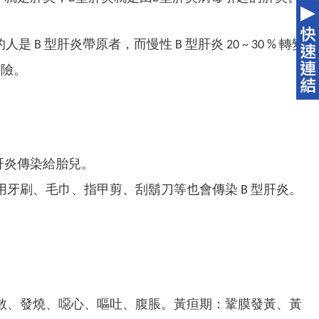
B 型肝炎帶原者，而慢性 B 型肝炎 20 ~ 30 % 轉變
風險。
肝炎傳染給胎兒。
牙刷、毛巾、指甲剪、刮鬍刀等也會傳染 B 型肝炎。
散、發燒、噁心、嘔吐、腹脹。黃疸期：鞏膜發黃、黃