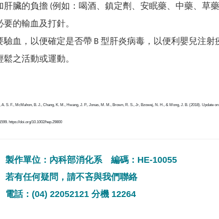
加肝臟的負擔 (例如：喝酒、鎮定劑、安眠藥、中藥、草藥
必要的輸血及打針。
要驗血，以便確定是否帶 B 型肝炎病毒，以便利嬰兒注射
輕鬆之活動或運動。
k, A. S. F., McMahon, B. J., Chang, K. M., Hwang, J. P., Jonas, M. M., Brown, R. S., Jr, Bzowej, N. H., & Wong, J. B. (2018). Update o
1599. https://doi.org/10.1002/hep.29800
製作單位：內科部消化系 編碼：HE-10055
若有任何疑問，請不吝與我們聯絡
電話：(04) 22052121 分機 12264