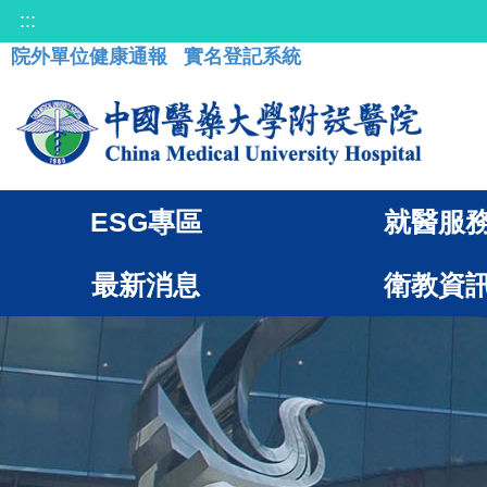
:::
院外單位健康通報
實名登記系統
ESG專區
就醫服
最新消息
衛教資