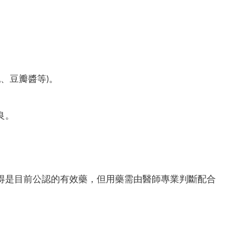
、豆瓣醬等)。
良。
得是目前公認的有效藥，但用藥需由醫師專業判斷配合