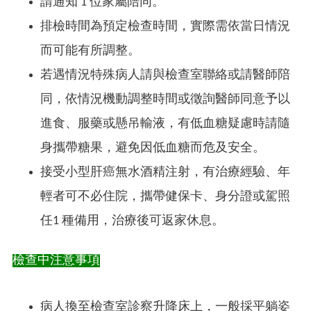
請通知 1 位家屬陪同。
排檢時間為預定檢查時間，實際需依當日情況
而可能有所調整。
若遇情況特殊病人請與檢查室聯絡或請醫師陪
同，依情況機動調整時間或徵詢醫師同意予以
進食、服藥或懸吊輸液，有低血糖疑慮時請隨
身攜帶糖果，避免因低血糖而危及安全。
接受小型肝癌無水酒精注射，有
治療
經驗、年
輕者可不必住院，攜帶健保卡、身分證或駕照
任1 種備用，治療後可返家休息。
檢查中注意事項
病人換至檢查室診察升降床上，一般採平躺姿