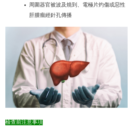
周圍器官被波及燒到、
電極片灼傷或惡性
肝腫瘤經針孔傳播
檢查前注意事項