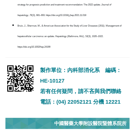
strategy for prognosis prediction and treatment recommendation: The 2022 update.
Journal of
hepatology
,
76
(3), 681–693. https://doi.org/10.1016/j.jhep.2021.11.018
​Bruix, J., Sherman, M., & American Association for the Study of Liver Diseases (2011). Management of
hepatocellular carcinoma: an update.
Hepatology (Baltimore, Md.)
,
53
(3), 1020–1022.
https://doi.org/10.1002/hep.24199
製作單位：內科部消化系 編碼：
HE-10127
若有任何疑問，請不吝與我們聯絡
電話：(04) 22052121 分機 12221
中國醫藥大學附設醫院暨體系院所