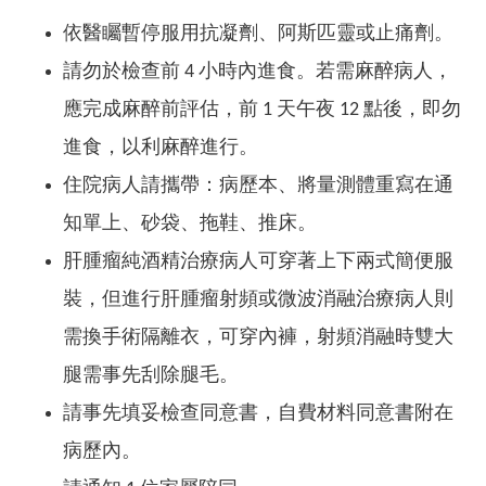
依醫矚暫停服用抗凝劑、阿斯匹靈或止痛劑。
請勿於檢查前 4 小時內進食。若需麻醉病人，
應完成麻醉前評估，前 1 天午夜 12 點後，即勿
進食，以利麻醉進行。
住院病人請攜帶：病歷本、將量測體重寫在通
知單上、砂袋、拖鞋、推床。
肝腫瘤純酒精治療病人可穿著上下兩式簡便服
裝，但進行肝腫瘤射頻或微波消融治療病人則
需換手術隔離衣，可穿內褲，射頻消融時雙大
腿需事先刮除腿毛。
請事先填妥檢查同意書，自費材料同意書附在
病歷內。