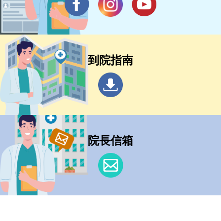
到院指南
院長信箱