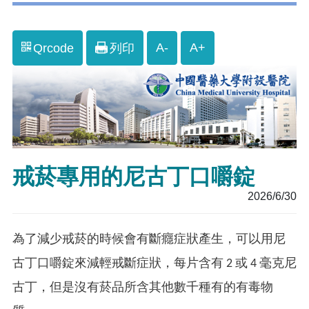
A-
A+
Qrcode
列印
戒菸專用的尼古丁口嚼錠
2026/6/30
為了減少戒菸的時候會有斷癮症狀產生，可以用尼
古丁口嚼錠來減輕戒斷症狀，每片含有 2 或 4 毫克尼
古丁，但是沒有菸品所含其他數千種有的有毒物