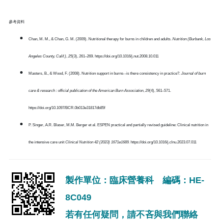
參考資料
Chan, M. M., & Chan, G. M. (2009). Nutritional therapy for burns in children and adults.
Nutrition (Burbank, Los
Angeles County, Calif.)
,
25
(3), 261–269. https://doi.org/10.1016/j.nut.2008.10.011
Masters, B., & Wood, F. (2008). Nutrition support in burns--is there consistency in practice?.
Journal of burn
care & research : official publication of the American Burn Association
,
29
(4), 561–571.
https://doi.org/10.1097/BCR.0b013e31817db85f
P. Singer, A.R. Blaser, M.M. Berger et al. ESPEN practical and partially revised guideline: Clinical nutrition in
the intensive care unit
Clinical Nutrition 42 (2023) 1671e1689.
https://doi.org/10.1016/j.clnu.2023.07.011
製作單位：臨床營養科 編碼：HE-
8C049
若有任何疑問，請不吝與我們聯絡