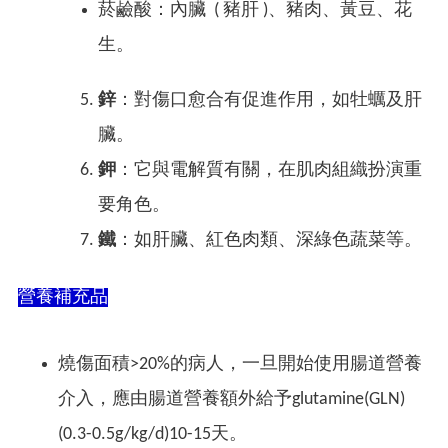
菸鹼酸：內臟 ( 豬肝 )、豬肉、黃豆、花
生。
鋅
：對傷口愈合有促進作用，如牡蠣及肝
臟。
鉀
：它與電解質有關，在肌肉組織扮演重
要角色。
鐵
：如肝臟、紅色肉類、深綠色蔬菜等。
營養補充品
燒傷面積>20%的病人，一旦開始使用腸道營養
介入，應由腸道營養額外給予glutamine(GLN)
(0.3-0.5g/kg/d)10-15天。