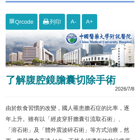
A-
A+
Qrcode
列印
了解腹腔鏡膽囊切除手術
2026/7/8
由於飲食習慣的改變，國人罹患膽石症的比率，逐
年上升。雖有以「經皮穿肝膽囊引流取石術」、
「溶石術」及「體外震波碎石術」等方式治療，然