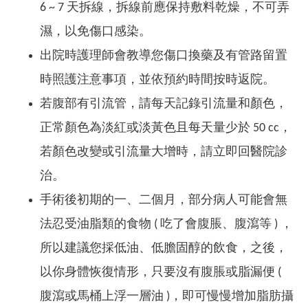
6 ~ 7 天拆線，拆線前應保持敷料乾燥，不可弄
濕，以免傷口感染。
出院時護理師會教導您傷口換藥及有管路留置
時照護注意事項，並依預約時間按時返院。
若腹部有引流管，請每天記錄引流量和顏色，
正常顏色為淡紅或淡黃色且每天量少於 50 cc，
若顏色改變或引流量大增時，請立即回醫院診
治。
手術後初期的一、二個月，部分病人可能會無
法忍受油脂類的食物 ( 吃了會腹脹、腹瀉等 ) ，
所以建議您採低油、低膽固醇的飲食，之後，
以你身體恢復情形，只要沒有腹脹或脂漏便 (
腹瀉或馬桶上浮一層油 )，即可慢慢增加脂肪攝