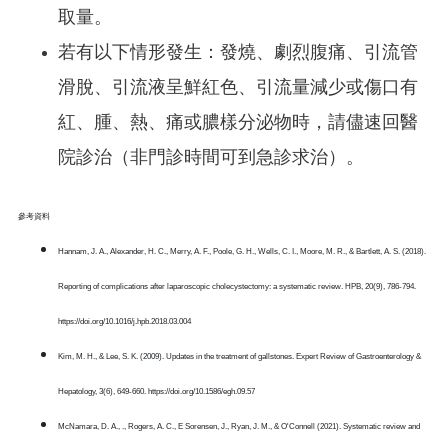
取量。
若有以下情形發生：發燒、劇烈腹痛、引流管
滑脫、引流液呈鮮紅色、引流量減少或傷口有
紅、腫、熱、痛或膿樣分泌物時，請儘速回醫
院診治（非門診時間可到急診求治）。
參考資料
Hannam, J. A., Alexander, H. C., Merry, A. F., Poole, G. H., Wells, C. I., Moore, M. R., & Bartlett, A. S. (2018).
Reporting of complications after laparoscopic cholecystectomy: a systematic review. HPB, 20(9), 786-794.
https://doi.org/10.1016/j.hpb.2018.03.004
Kim, M. H., & Lee, S. K. (2009). Updates in the treatment of gallstones. Expert Review of Gastroenterology &
Hepatology, 3(6), 649-660. https://doi.org/10.1586/egh.09.57
McNamara, D. A., ., Rogers, A. C., E Sorensen, J., Ryan, J. M., & O'Connell (2021). Systematic review and