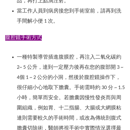
品，再打上點滴注射。
當工作人員到病房接您到手術室前，請再到洗
手間解小便 1 次。
​腹腔鏡手術方式
一種特製導管插進腹膜腔，再注入二氧化碳約
2~ 5 公升，達到一定壓力後再在您的腹部開 3 ~
4個 1 ~ 2 公分的小洞，然後於腹腔鏡操作下，
很仔細小心地取下膽囊。手術需時約 30 分 ~ 1.5
小時，簡單而安全。若膽囊因慢性發炎而與周
圍組織，例如胃、十二指腸、大腸或大網膜粘
連則需要較久的手術時間，或改為傳統剖腹式
膽囊切除術，醫師將視手術中實際情況選擇最