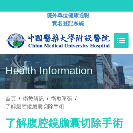
院外單位健康通報
實名登記系統
Health Information
首頁
/
衛教資訊
/
衛教單張
/
了解腹腔鏡膽囊切除手術
了解腹腔鏡膽囊切除手術