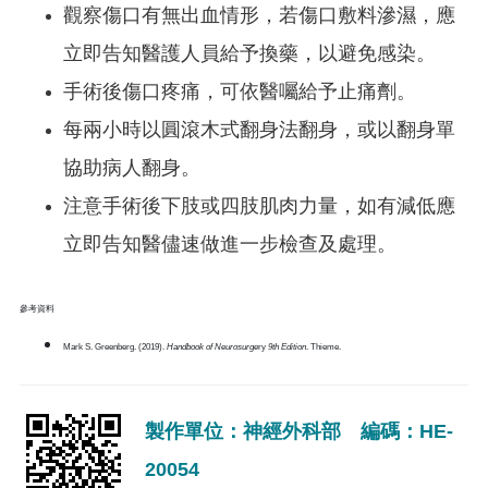
觀察傷口有無出血情形，若傷口敷料滲濕，應
立即告知醫護人員給予換藥，以避免感染。
手術後傷口疼痛，可依醫囑給予止痛劑。
每兩小時以圓滾木式翻身法翻身，或以翻身單
協助病人翻身。
注意手術後下肢或四肢肌肉力量，如有減低應
立即告知醫儘速做進一步檢查及處理。
參考資料
Mark S. Greenberg. (2019).
Handbook of Neurosurge
ry
9th Edition
. Thieme.
製作單位：神經外科部 編碼：HE-
20054