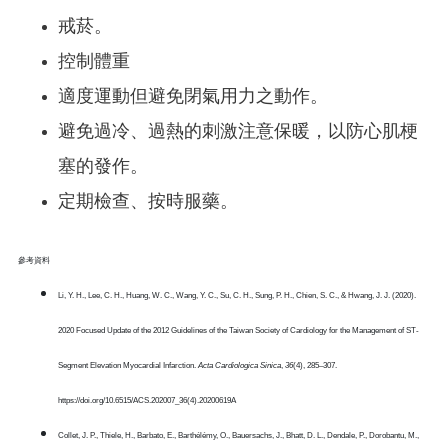
戒菸。
控制體重
適度運動但避免閉氣用力之動作。
避免過冷、過熱的刺激注意保暖，以防心肌梗
塞的發作。
定期檢查、按時服藥。
參考資料
Li, Y. H., Lee, C. H., Huang, W. C., Wang, Y. C., Su, C. H., Sung, P. H., Chien, S. C., & Hwang, J. J. (2020).
2020 Focused Update of the 2012 Guidelines of the Taiwan Society of Cardiology for the Management of ST-
Segment Elevation Myocardial Infarction.
Acta Cardiologica Sinica
,
36
(4), 285–307.
https://doi.org/10.6515/ACS.202007_36(4).20200619A
Collet, J. P., Thiele, H., Barbato, E., Barthélémy, O., Bauersachs, J., Bhatt, D. L., Dendale, P., Dorobantu, M.,