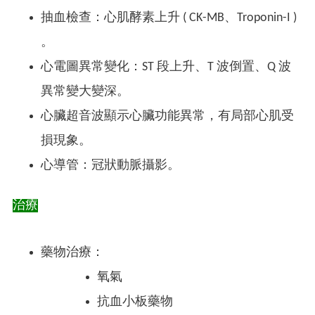
抽血檢查：心肌酵素上升 ( CK-MB、Troponin-I )
。
心電圖異常變化：ST 段上升、T 波倒置、Q 波
異常變大變深。
心臟超音波顯示心臟功能異常，有局部心肌受
損現象。
心導管：冠狀動脈攝影。
治療
藥物治療：
氧氣
抗血小板藥物