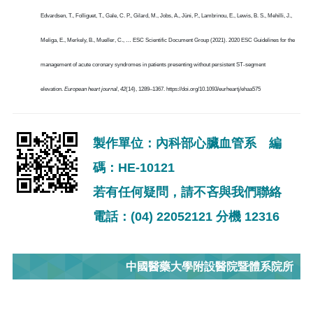
Edvardsen, T., Folliguet, T., Gale, C. P., Gilard, M., Jobs, A., Jüni, P., Lambrinou, E., Lewis, B. S., Mehilli, J.,
Meliga, E., Merkely, B., Mueller, C., … ESC Scientific Document Group (2021). 2020 ESC Guidelines for the
management of acute coronary syndromes in patients presenting without persistent ST-segment
elevation.
European heart journal
,
42
(14), 1289–1367. https://doi.org/10.1093/eurheartj/ehaa575
製作單位：內科部心臟血管系 編
碼：HE-10121
若有任何疑問，請不吝與我們聯絡
電話：(04) 22052121 分機 12316
中國醫藥大學附設醫院暨體系院所