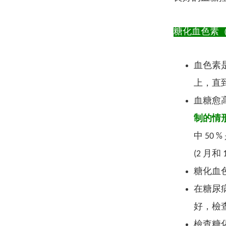
糖化血色素（H
血色素
上，直
血糖愈
制的情
中 50
(2 月
糖化血
在糖尿
好，檢
檢查糖