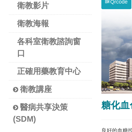
Qrcode
衛教影片
衛教海報
各科室衛教諮詢窗
口
正確用藥教育中心
衛教講座
糖化血
醫病共享決策
(SDM)
良好的血糖