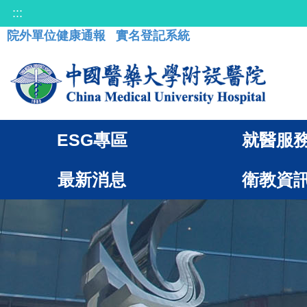
:::
院外單位健康通報
實名登記系統
ESG專區
就醫服
最新消息
衛教資