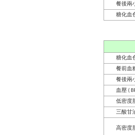
餐後兩
糖化血
糖化血色素
餐前血
餐後兩
血壓 ( BP
低密度脂蛋白
三酸甘油酯
高密度脂蛋白