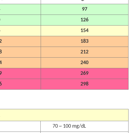
4
97
0
126
6
154
2
183
8
212
4
240
9
269
6
298
70 ~ 100 mg/dL