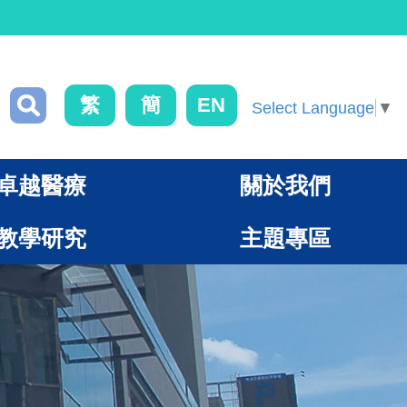
繁
簡
EN
Select Language
▼
卓越醫療
關於我們
教學研究
主題專區