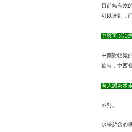
目前無有效
可以達到，
中藥可以治
中藥對輕微
糖時，中西
有人認為水
不對。
水果所含的