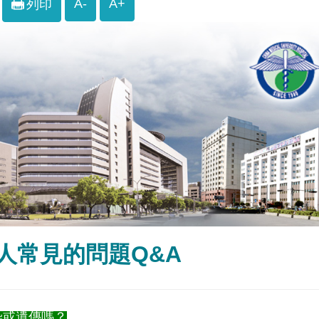
A-
A+
列印
人常見的問題Q&A
染或遺傳嗎？