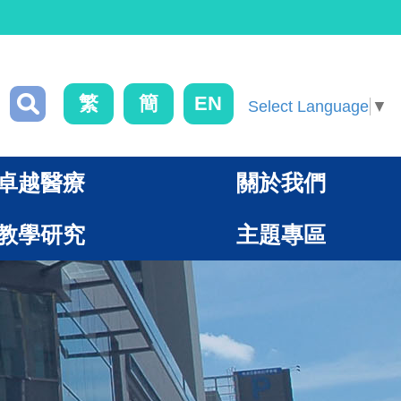
繁
簡
EN
Select Language
▼
卓越醫療
關於我們
教學研究
主題專區