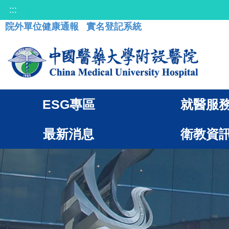
:::
院外單位健康通報
實名登記系統
ESG專區
就醫服
最新消息
衛教資