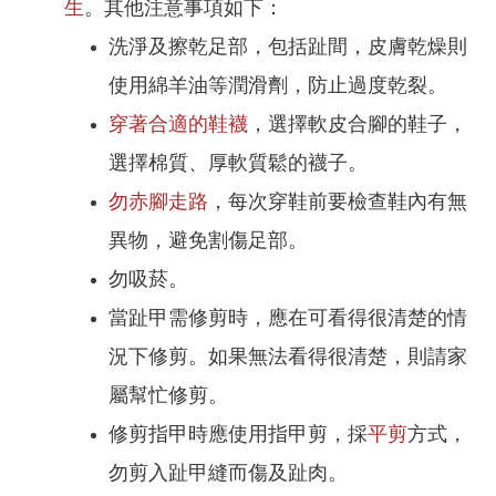
生
。其他注意事項如下：
洗淨及擦乾足部，包括趾間，皮膚乾燥則
使用綿羊油等潤滑劑，防止過度乾裂。
穿著合適的鞋襪
，選擇軟皮合腳的鞋子，
選擇棉質、厚軟質鬆的襪子。
勿赤腳走路
，每次穿鞋前要檢查鞋內有無
異物，避免割傷足部。
勿吸菸。
當趾甲需修剪時，應在可看得很清楚的情
況下修剪。如果無法看得很清楚，則請家
屬幫忙修剪。
修剪指甲時應使用指甲剪，採
平剪
方式，
勿剪入趾甲縫而傷及趾肉。