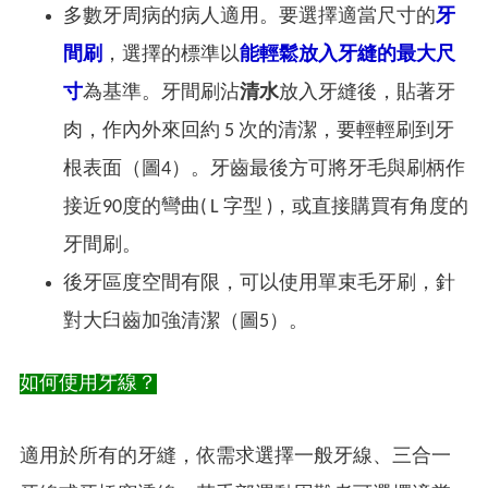
多數牙周病的病人適用。要選擇適當尺寸的
牙
間刷
，選擇的標準以
能輕鬆放入牙縫的最大尺
寸
為基準。牙間刷沾
清水
放入牙縫後，貼著牙
肉，作內外來回約 5 次的清潔，要輕輕刷到牙
根表面（圖4）。牙齒最後方可將牙毛與刷柄作
接近90度的彎曲( L 字型 )，或直接購買有角度的
牙間刷。
後牙區度空間有限，可以使用單束毛牙刷，針
對大臼齒加強清潔（圖5）。
如何使用牙線？
適用於所有的牙縫，依需求選擇一般牙線、三合一