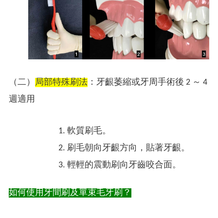
（二）
局部特殊刷法
：牙齦萎縮或牙周手術後 2 ～ 4
週適用
軟質刷毛。
刷毛朝向牙齦方向，貼著牙齦。
輕輕的震動刷向牙齒咬合面。
如何使用牙間刷及單束毛牙刷？