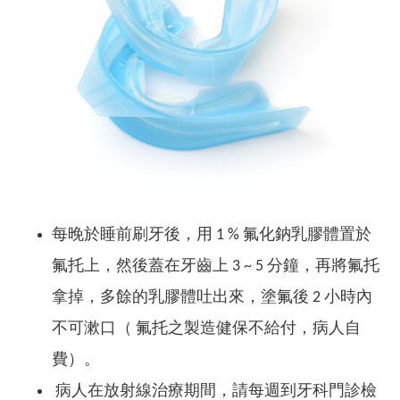
每晚於睡前刷牙後，用 1 % 氟化鈉乳膠體置於
氟托上，然後蓋在牙齒上 3 ~ 5 分鐘，再將氟托
拿掉，多餘的乳膠體吐出來，塗氟後 2 小時內
不可漱口（ 氟托之製造健保不給付，病人自
費）。
病人在放射線治療期間，請每週到牙科門診檢