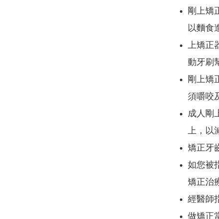
剛上矯
以麵食
上矯正
動牙刷
剛上矯
須嚼咬
成人剛
上，以
矯正牙
如您被
矯正治
經醫師
做矯正