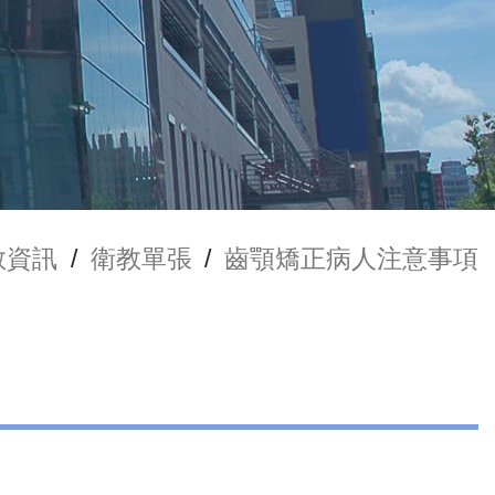
教資訊
/
衛教單張
/
齒顎矯正病人注意事項