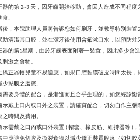
正器的第 2~3 天，因牙齒開始移動，會因人造成不同程
進食。
器後，本院助理人員將告訴您如何刷牙，並教導特別裝置
幫助清潔其口腔，並在潔牙後使用含氟漱口水，以預防蛀
正器的第1星期，由於牙齒表面附著一裝置，因此多少會
及刺激之食物。
上矯正器較兒童不易適應，如果口腔黏膜破皮時間太長，
減少黏膜之磨擦。
齒需要身體的配合，是漸進而且合乎生理的，如您經診斷
指示戴上口內或口外之裝置，請確實配合，切勿自作主張
療之時間及費用。
指示需戴之口內或口外裝置 ( 帽套、橡皮筋、維持器等 
當中應避免切咬及撕裂食物以減少矯正裝置脫落（如切咬