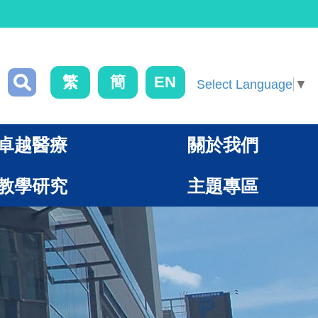
繁
簡
EN
Select Language
▼
卓越醫療
關於我們
教學研究
主題專區