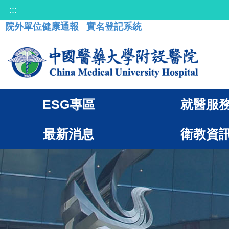
:::
院外單位健康通報
實名登記系統
ESG專區
就醫服
最新消息
衛教資