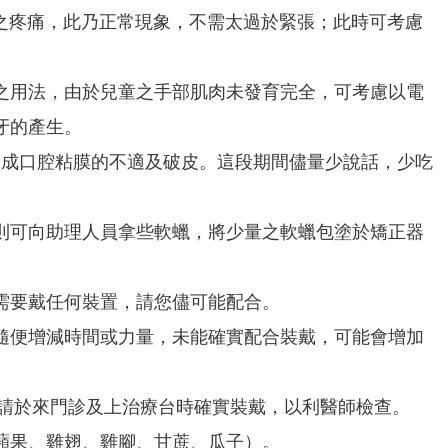
度之疼痛，此乃正常現象，不需太過於緊張；此時可考慮
之用法，由於兒童之手部肌肉未發育完全，可考慮以電
牙的產生。
造成口腔粘膜的不適及破皮。這段期間儘量少說話，少吃
則可向助理人員拿些軟蠟，將少量之軟蠟包塗於矯正器
需要戴任何裝置，請您儘可能配合。
隨便增減時間或力量，未能確實配合裝戴，可能會增加
)，請於來門診及上治療台時確實裝戴，以利醫師檢查。
蘋果、雞翅、雞腳、甘蔗、瓜子）。