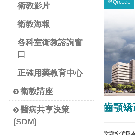
Qrcode
衛教影片
衛教海報
各科室衛教諮詢窗
口
正確用藥教育中心
衛教講座
齒顎矯
醫病共享決策
(SDM)
謝謝您選擇