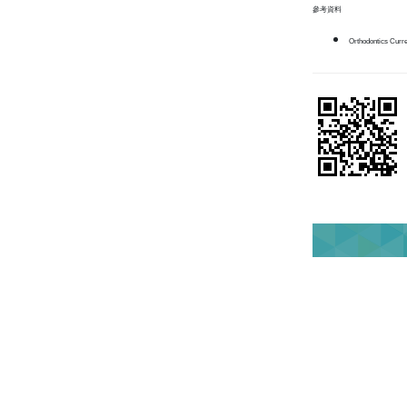
參考資料
Orthodontics Curre