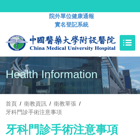
院外單位健康通報
實名登記系統
Health Information
首頁
/
衛教資訊
/
衛教單張
/
牙科門診手術注意事項
牙科門診手術注意事項