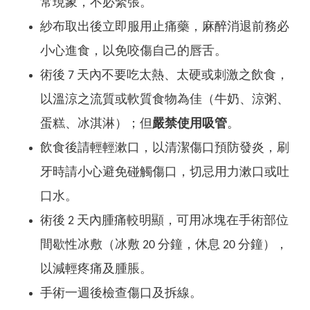
常現象，不必緊張。
紗布取出後立即服用止痛藥，麻醉消退前務必
小心進食，以免咬傷自己的唇舌。
術後 7 天內不要吃太熱、太硬或刺激之飲食，
以溫涼之流質或軟質食物為佳（牛奶、涼粥、
蛋糕、冰淇淋）；但
嚴禁使用吸管
。
飲食後請輕輕漱口，以清潔傷口預防發炎，刷
牙時請小心避免碰觸傷口，切忌用力漱口或吐
口水。
術後 2 天內腫痛較明顯，可用冰塊在手術部位
間歇性冰敷（冰敷 20 分鐘，休息 20 分鐘），
以減輕疼痛及腫脹。
手術一週後檢查傷口及拆線。