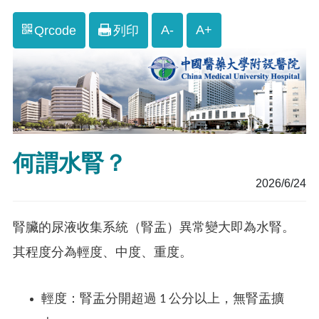
A-
A+
Qrcode
列印
何謂水腎？
2026/6/24
腎臟的尿液收集系統（腎盂）異常變大即為水腎。
其程度分為輕度、中度、重度。
輕度：腎盂分開超過 1 公分以上，無腎盂擴