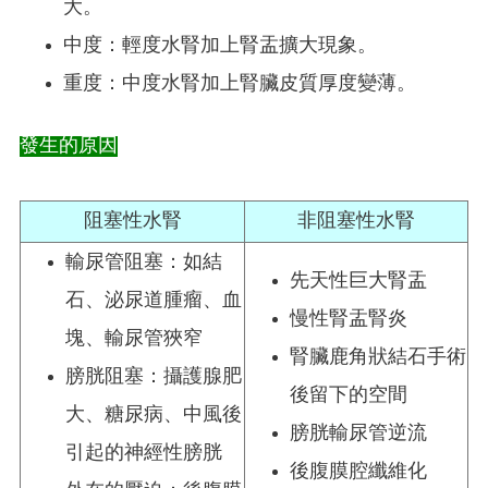
大。
中度：輕度水腎加上腎盂擴大現象。
重度：中度水腎加上腎臟皮質厚度變薄。
發生的原因
阻塞性水腎
非阻塞性水腎
輸尿管阻塞：如結
先天性巨大腎盂
石、泌尿道腫瘤、血
慢性腎盂腎炎
塊、輸尿管狹窄
腎臟鹿角狀結石手術
膀胱阻塞：攝護腺肥
後留下的空間
大、糖尿病、中風後
膀胱輸尿管逆流
引起的神經性膀胱
後腹膜腔纖維化