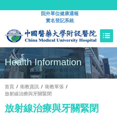
院外單位健康通報
實名登記系統
Health Information
首頁
/
衛教資訊
/
衛教單張
/
放射線治療與牙關緊閉
放射線治療與牙關緊閉