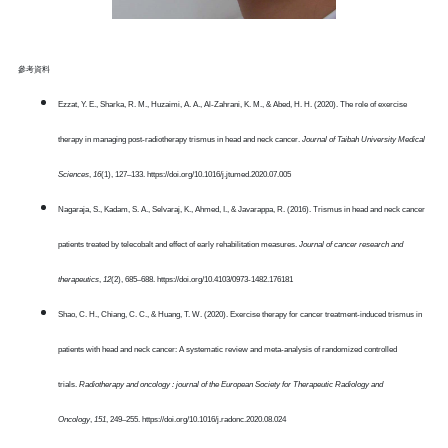
參考資料
Ezzat, Y. E., Sharka, R. M., Huzaimi, A. A., Al-Zahrani, K. M., & Abed, H. H. (2020). The role of exercise
therapy in managing post-radiotherapy trismus in head and neck cancer.
Journal of Taibah University Medical
Sciences
,
16
(1), 127–133. https://doi.org/10.1016/j.jtumed.2020.07.005
Nagaraja, S., Kadam, S. A., Selvaraj, K., Ahmed, I., & Javarappa, R. (2016). Trismus in head and neck cancer
patients treated by telecobalt and effect of early rehabilitation measures.
Journal of cancer research and
therapeutics
,
12
(2), 685–688. https://doi.org/10.4103/0973-1482.176181
Shao, C. H., Chiang, C. C., & Huang, T. W. (2020). Exercise therapy for cancer treatment-induced trismus in
patients with head and neck cancer: A systematic review and meta-analysis of randomized controlled
trials.
Radiotherapy and oncology : journal of the European Society for Therapeutic Radiology and
Oncology
,
151
, 249–255. https://doi.org/10.1016/j.radonc.2020.08.024