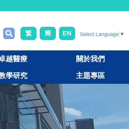
繁
簡
EN
Select Language
▼
卓越醫療
關於我們
教學研究
主題專區