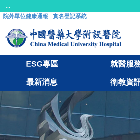
:::
院外單位健康通報
實名登記系統
ESG專區
就醫服
最新消息
衛教資