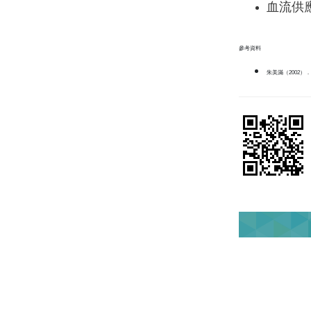
血流供
參考資料
朱美滿（2002