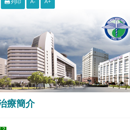
A-
A+
列印
治療簡介
波？