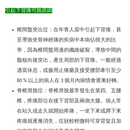
引起下背痛可能原因
椎間盤突出症：在年青人當中引起下背痛，甚
至導致坐骨神經痛的疾病中本病佔很大的比
率，因為椎間盤周邊的纖維破裂，導致中間的
髓核向後突出，產生局部的下背痛。一般經過
適當休息，或服用止痛藥及接受腰部牽引至少
80 % 以上的病人在 3 個月內病情會逐漸好轉。
脊椎滑脫症：脊椎滑脫最常發生在第四、五腰
椎，疼痛部位在後下背部及兩側大腿。病人常
在站久或走久就開始疼痛，一坐下來或蹲下來
疼痛就逐漸消失，症狀較輕微時可穿背架且加