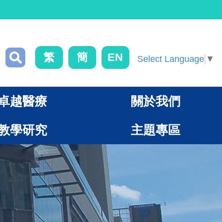
繁
簡
EN
Select Language
▼
卓越醫療
關於我們
教學研究
主題專區