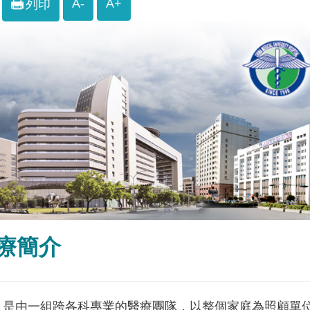
A-
A+
列印
療簡介
」是由一組跨各科專業的醫療團隊，以整個家庭為照顧單