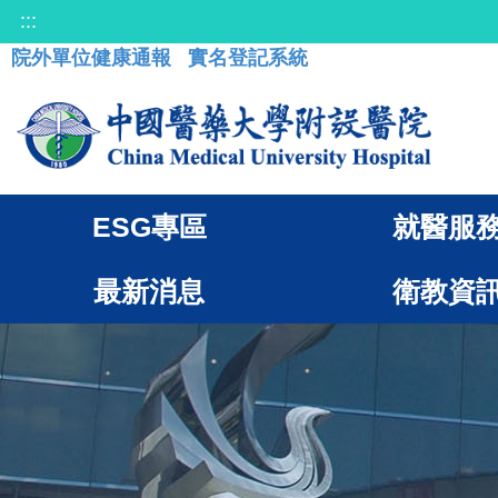
:::
院外單位健康通報
實名登記系統
ESG專區
就醫服
最新消息
衛教資