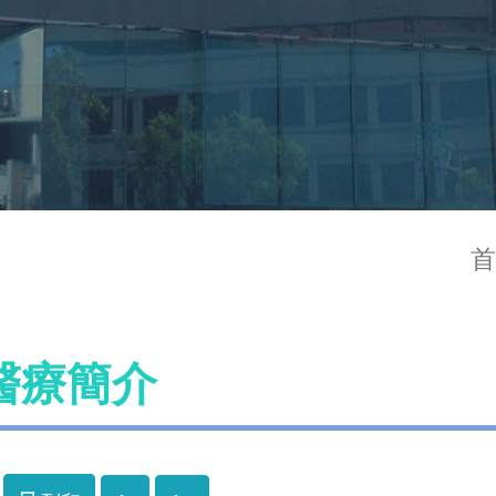
首
醫療簡介