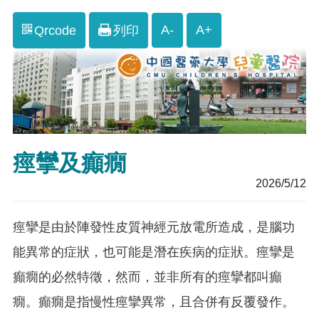
A-
A+
Qrcode
列印
痙攣及癲癇
2026/5/12
痙攣是由於陣發性皮質神經元放電所造成，是腦功
能異常的症狀，也可能是潛在疾病的症狀。痙攣是
癲癇的必然特徵，然而，並非所有的痙攣都叫癲
癇。癲癇是指慢性痙攣異常，且合併有反覆發作。