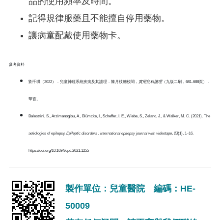
品的使用頻率及時間。
記得規律服藥且不能擅自停用藥物。
讓病童配戴使用藥物卡。
參考資料
劉千琪（2022）．兒童神經系統疾病及其護理．陳月枝總校閱，
實用兒科護理
（九版二刷，681-688頁）．
華杏。
​Balestrini, S., Arzimanoglou, A., Blümcke, I., Scheffer, I. E., Wiebe, S., Zelano, J., & Walker, M. C. (2021). The
aetiologies of epilepsy.
Epileptic disorders : international epilepsy journal with videotape
,
23
(1), 1–16.
https://doi.org/10.1684/epd.2021.1255
製作單位：兒童醫院 編碼：HE-
50009