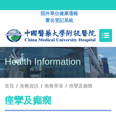
院外單位健康通報
實名登記系統
Health Information
首頁
/
衛教資訊
/
衛教單張
/
痙攣及癲癇
痙攣及癲癇