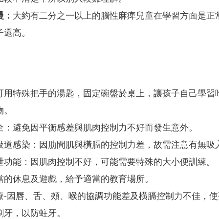
慢：
大約有二分之一以上的腦性麻痺兒童在學習方面是正
子還高。
可用特殊把手的湯匙，固定碗盤於桌上，讓孩子自己學習吃飯；
物。
全：避免因平衡感差與肌肉控制力不好而發生意外。
吸道感染：因肋間肌與橫膈的控制力差，故需注意有無吸
泄功能：因肌肉控制不好，可能需要特殊的大小便訓練。
當的休息及遊戲，給予適當的教育場所。
療-因唇、舌、頰、喉的協調功能差及橫膈控制力不佳，
刷牙，以防蛀牙。