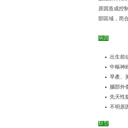
原因造成控
部區域，而
病因
出生前
中樞神
早產、黃
腦部外
先天性
不明原
類型