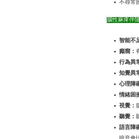
不尋常
腦性麻痺伴
智能不
癲癇：
行為異
知覺異
心理障
情緒困
視覺：
聽覺：
語言障
咬音會