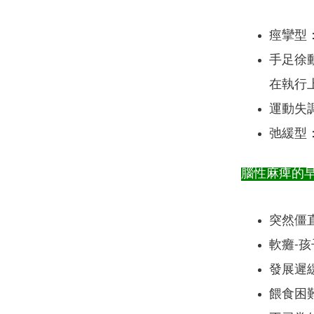
痙攣型
手足徐
在執行
運動失
弛緩型
腦性麻痺的
突然僵
軟癱-
發展遲
餵食困