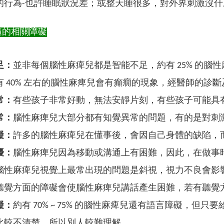
的行為-也許睡眠狀況差；或整天睡很多，對外界刺激沒什麼
隨的相關障礙
足：
並非每個腦性麻痺兒都是智能不足，約有 25% 的腦
有 40% 左右的腦性麻痺兒會有癲癇的現象，經醫師的診
常：
有些孩子非常好動，無法安靜片刻，有些孩子可能具
常：
腦性麻痺兒大部分都有知覺異常的問題，有的是對刺
礙：
許多的腦性麻痺兒在懂事後，會因自己身體的缺陷，
擾：
腦性麻痺兒因為移動或溝通上有困難，因此，在做事
腦性麻痺兒視覺上最常出現的問題是斜視，視力不良會影
聽覺方面的障礙會使腦性麻痺兒講話產生困難，若有聽覺
礙：
約有 70% ~ 75% 的腦性麻痺兒還有語言障礙，
比較不清楚，所以別人較難理解。