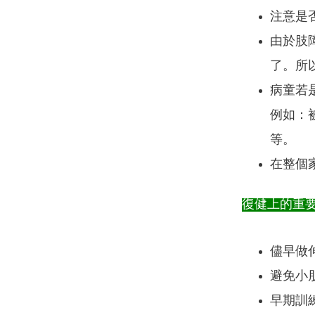
注意是
由於肢
了。所
病童若
例如：
等。
在整個
復健上的重
儘早做
避免小
早期訓