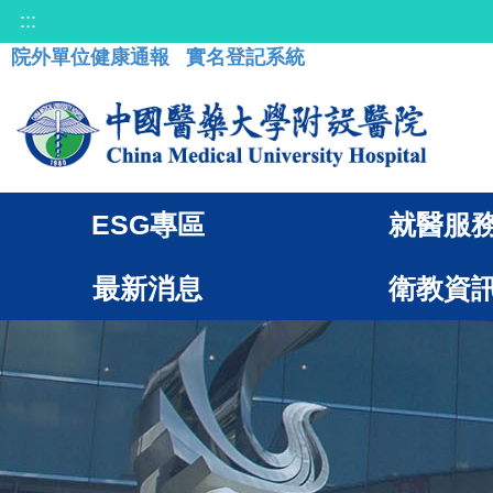
:::
院外單位健康通報
實名登記系統
ESG專區
就醫服
最新消息
衛教資