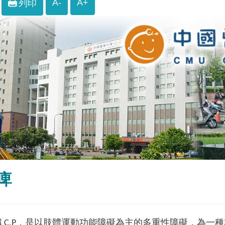
A-
A+
列印
痺
 C.P，是以肢體運動功能障礙為主的多重性障礙，為一