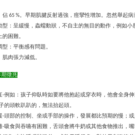
：佔 65 %。早期肌腱反射過強，痙攣性增加。忽然舉起
動型：呈緩慢，蟲蠕動狀，不自主的無目的動作，例如小
上的困難。
調型：平衡感有問題。
：肌肉張力減低。
早期徵兆
直-例如：孩子仰臥時如要將他抱起或穿衣時，他會全身伸
孩子的頭軟趴趴的，無法抬起頭。
緩-頭部的控制、坐或手部的操作，發展都比預期的慢；
難-吸食與吞嚥有困難，舌頭會將牛奶或其他食物推出，嘴