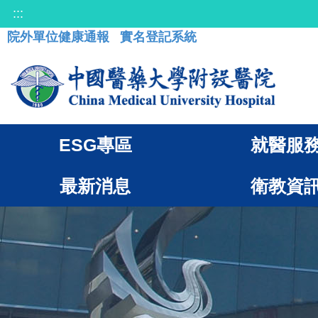
:::
院外單位健康通報
實名登記系統
ESG專區
就醫服
最新消息
衛教資