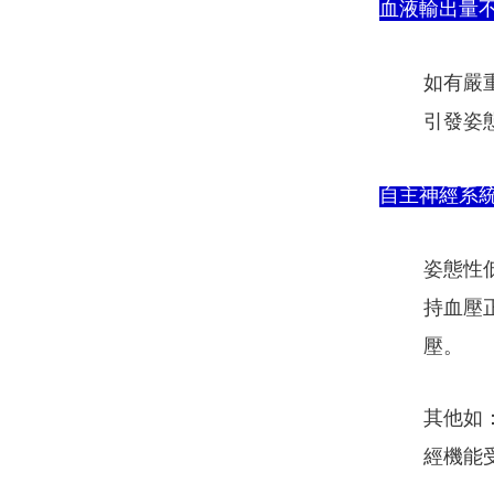
血液輸出量
如有嚴
引發姿
自主神經系
姿態性
持血壓
壓。
其他如
經機能