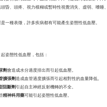
括頭昏、頭疼、視力模糊或暫時性視覺消失、虛弱、嗜睡
壓是一種表徵，許多疾病都有可能產生
姿態
性低血壓
。
引起姿態性低血壓，包括：
尿劑
會造成水分過度排出而引起低血壓。
管擴張劑
造成血管過度擴張而引起相對性的血量降低。
型阻斷劑
引起自主神經反射機轉的不全。
些
精神科用藥
可能引起姿態性低血壓。