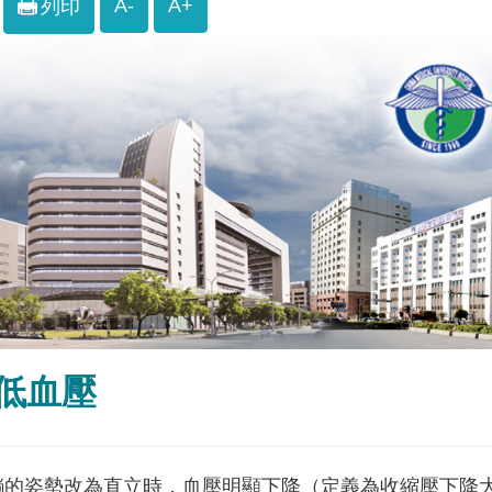
A-
A+
列印
低血壓
的姿勢改為直立時，血壓明顯下降（定義為收縮壓下降大於 