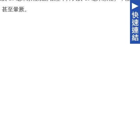
、甚至暈厥。