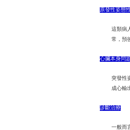
原發性姿態
這類病
常，預
心臟本身問
突發性
成心輸
診斷治療
一般而