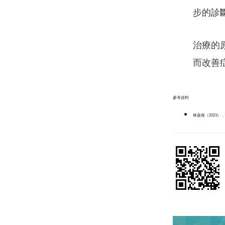
步的診
治療的
而改善
參考資料
林嘉俊（2023