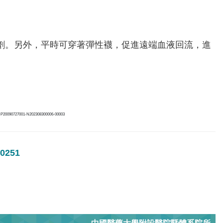
劑。另外，平時可穿著彈性襪，促進遠端血液回流，進
ID=P20090727001-N202308300006-00003
251