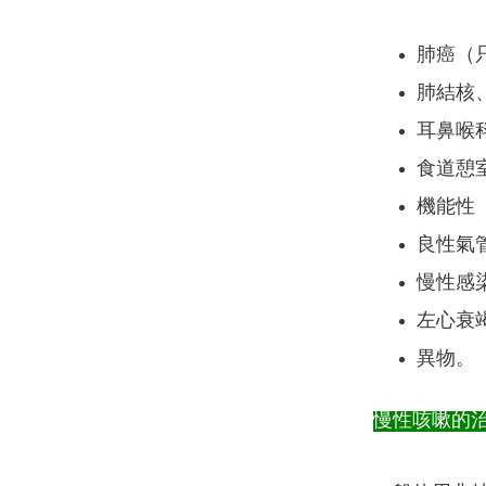
肺癌（只
肺結核
耳鼻喉
食道憩
機能性
良性氣
慢性感
左心衰
異物。
慢性咳嗽的