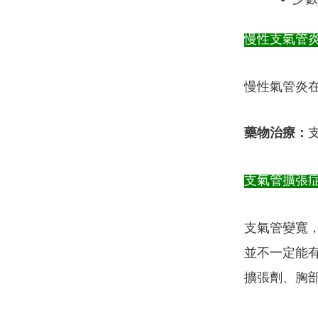
慢性支氣管
慢性氣管炎在
藥物治療：
支氣管擴張
支氣管變寬
並不一定能
擴張劑、胸