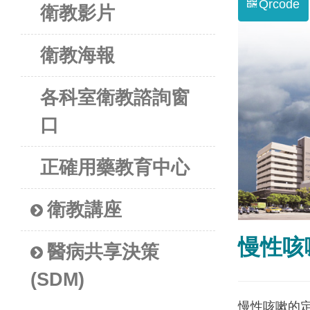
Qrcode
衛教影片
衛教海報
各科室衛教諮詢窗
口
正確用藥教育中心
衛教講座
慢性咳
醫病共享決策
(SDM)
慢性咳嗽的定