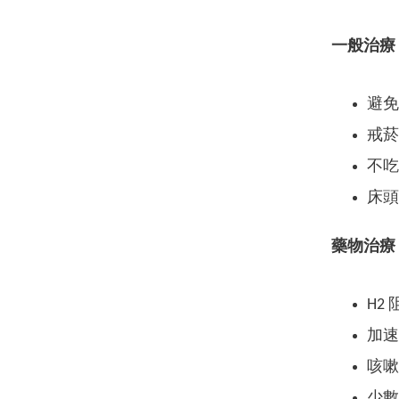
一般治療
避免
戒菸
不吃
床頭
藥物治療
H2
加速胃
咳嗽
少數