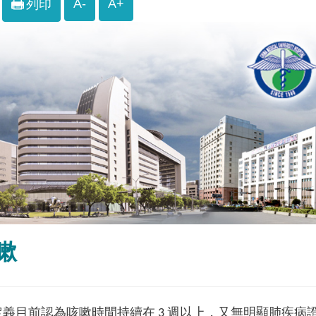
A-
A+
列印
嗽
義目前認為咳嗽時間持續在 3 週以上，又無明顯肺疾