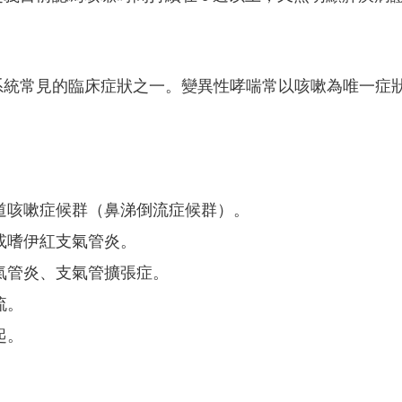
系統常見的臨床症狀之一。變異性哮喘常以咳嗽為唯一症
道咳嗽症候群（鼻涕倒流症候群）。
或嗜伊紅支氣管炎。
氣管炎、支氣管擴張症。
流。
起。