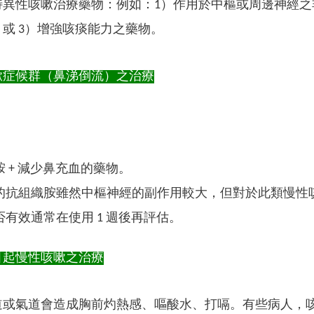
特異性咳嗽治療藥物：例如：1）作用於中樞或周邊神經之
或 3）增強咳痰能力之藥物。
嗽症候群（鼻涕倒流）之治療
 + 減少鼻充血的藥物。
的抗組織胺雖然中樞神經的副作用較大，但對於此類慢性
否有效通常在使用 1 週後再評估。
引起慢性咳嗽之治療
或氣道會造成胸前灼熱感、嘔酸水、打嗝。有些病人，咳嗽為唯一