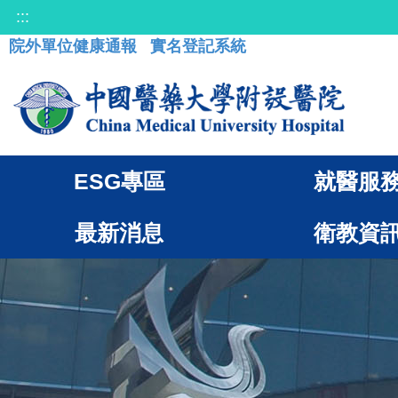
:::
院外單位健康通報
實名登記系統
ESG專區
就醫服
最新消息
衛教資