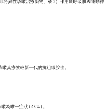
非特異性咳嗽治療藥物、或 2）作用於呼吸肌肉運動神
咳嗽其療效較新一代的抗組織胺佳。
症狀 ( 43 % ) 。