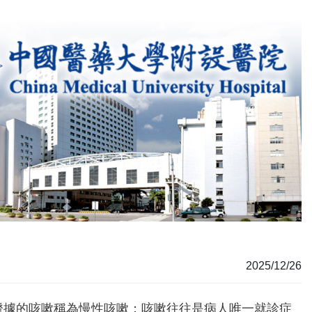
2025/12/26
病證據的咳嗽稱為慢性咳嗽；咳嗽往往是病人唯一就診症