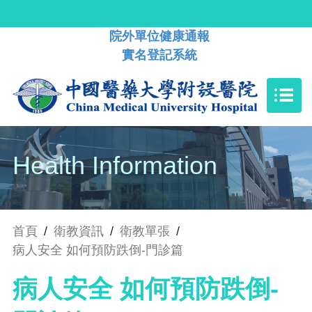
院外單位健康通報
實名登記系統
Health Information
首頁
/
衛教資訊
/
衛教單張
/
病人安全 如何預防跌倒-門診篇
病人安全 如何預防跌倒-