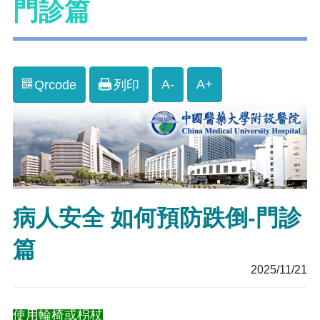
門診篇
A-
A+
Qrcode
列印
病人安全 如何預防跌倒-門診
篇
2025/11/21
使用輪椅或枴杖