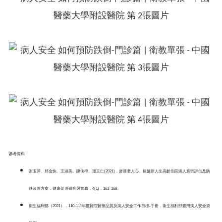
參考資料
謝玉萍、邱金快、王淑美、陳俐樺、溫玉仁(2021)．舒適老人心、銀髮新人生高齡住院病人衰弱評估及防
跌改善方案．健康促進研究與實務，4(1)，161–168。
衛生福利部（2021）．110-111年度醫院醫療品質及病人安全工作目標-手冊．衛生福利部臺灣病人安全資