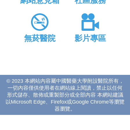
網站意見箱
社區服務
無菸醫院
影片專區
© 2023 本網站內容屬中國醫藥大學附設醫院所有，
一切內容僅供使用者在網站線上閱讀，禁止以任何
形式儲存、散佈或重製部分或全部內容 本網站建議
以Microsoft Edge、Firefox或Google Chrome等瀏覽
器瀏覽。