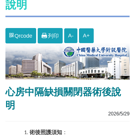
說明
A-
A+
Qrcode
列印
心房中隔缺損關閉器術後說
明
2026/5/29
術後照護須知
：