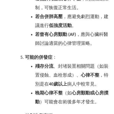
制，可恢復正常生活。
若合併肺高壓
，應避免劇烈運動，建
議進行
低強度活動
。
若曾有心房顫動 (AF)
，應與心臟科醫
師討論適當的心律管理策略。
可能的併發症
：
殘存分流
、封堵裝置相關問題（如裝
置侵蝕、血栓形成）、
心律不整
，特
別是在
40歲以上
病人中較常見。
晚期心律不整
（如
心房顫動或心房撲
動
）可能會在術後多年才發生。