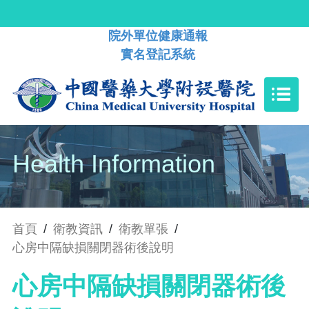
院外單位健康通報
實名登記系統
Health Information
首頁
/
衛教資訊
/
衛教單張
/
心房中隔缺損關閉器術後說明
心房中隔缺損關閉器術後