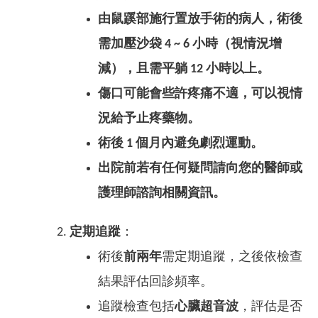
由鼠蹊部施行置放手術的病人，術後
需加壓沙袋 4 ~ 6 小時（視情況增
減），且需平躺 12 小時以上。
傷口可能會些許疼痛不適，可以視情
況給予止疼藥物。
術後 1 個月內避免劇烈運動。
出院前若有任何疑問請向您的醫師或
護理師諮詢相關資訊。
定期追蹤
：
術後
前兩年
需定期追蹤，之後依檢查
結果評估回診頻率。
追蹤檢查包括
心臟超音波
，評估是否