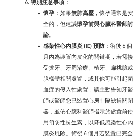
特別注意事項
：
懷孕
：如果
無肺高壓
，懷孕通常是安
全的，但建議
懷孕前與心臟科醫師討
論
。
感染性心內膜炎 (IE) 預防
：術後 6 個
月內為裝置內皮化的關鍵期，若需接
受拔牙、牙周治療、植牙、扁桃腺或
腺樣體相關處置，或其他可能引起菌
血症的侵入性處置，請主動告知牙醫
師或醫師您已裝置心房中隔缺損關閉
器，並依心臟科醫師指示於處置前使
用預防性抗生素，以降低感染性心內
膜炎風險。術後 6 個月若裝置已完全