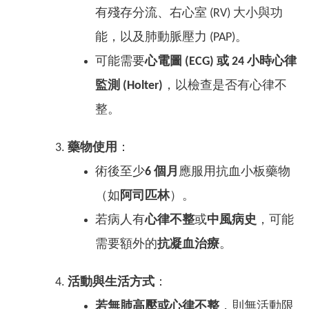
有殘存分流、右心室 (RV) 大小與功
能，以及肺動脈壓力 (PAP)。
可能需要
心電圖 (ECG) 或 24 小時心律
監測 (Holter)
，以檢查是否有心律不
整。
藥物使用
：
術後至少
6 個月
應服用抗血小板藥物
（如
阿司匹林
）。
若病人有
心律不整
或
中風病史
，可能
需要額外的
抗凝血治療
。
活動與生活方式
：
若無肺高壓或心律不整
，則無活動限