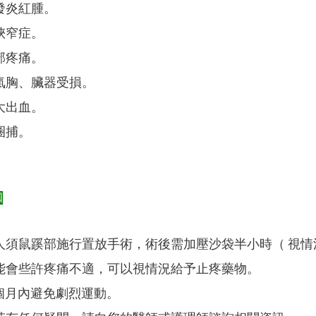
發炎紅腫。
狹窄症。
部疼痛。
氣胸、臟器受損。
大出血。
圈捕。
知
人須鼠蹊部施行置放手術，術後需加壓沙袋半小時（ 視情況
能會些許疼痛不適，可以視情況給予止疼藥物。
 個月內避免劇烈運動。