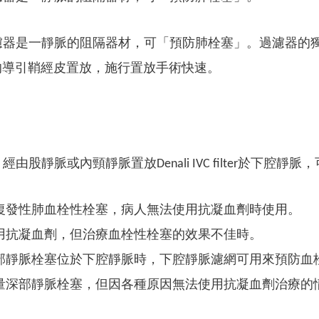
器是一靜脈的阻隔器材，可「預防肺栓塞」。過濾器的獨特
 內徑的導引鞘經皮置放，施行置放手術快速。
由股靜脈或內頸靜脈置放Denali IVC filter於下腔
復發性肺血栓性栓塞，病人無法使用抗凝血劑時使用。
用抗凝血劑，但治療血栓性栓塞的效果不佳時。
部靜脈栓塞位於下腔靜脈時，下腔靜脈濾網可用來預防血
量深部靜脈栓塞，但因各種原因無法使用抗凝血劑治療的