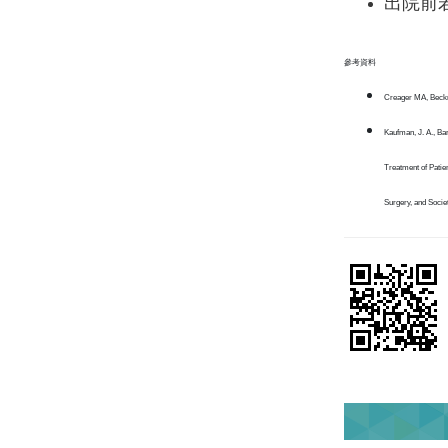
出院前
參考資料
Creager MA, Beckm
Kaufman, J. A., Bar
Treatment of Patie
Surgery, and Socie