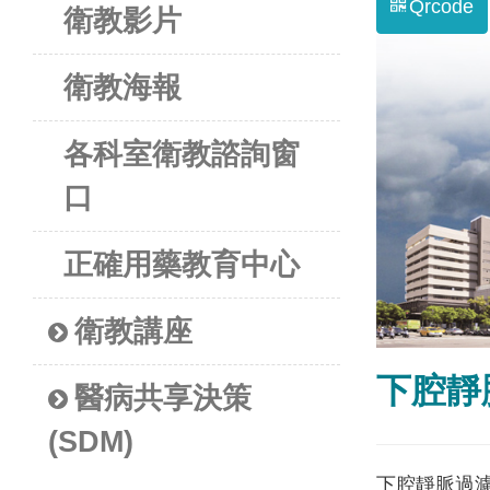
Qrcode
衛教影片
衛教海報
各科室衛教諮詢窗
口
正確用藥教育中心
衛教講座
下腔靜
醫病共享決策
(SDM)
下腔靜脈過