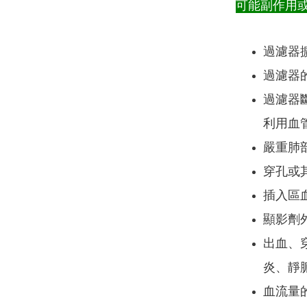
可能副作用
過濾器
過濾器
過濾器
利用血管
嚴重肺
穿孔或
插入區
顯影劑
出血、
炎、靜
血流量