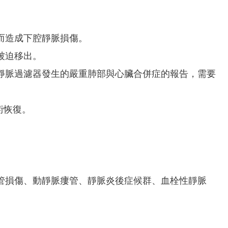
而造成下腔靜脈損傷。
被迫移出。
靜脈過濾器發生的嚴重肺部與心臟合併症的報告，需要
術恢復。
管損傷、動靜脈瘻管、靜脈炎後症候群、血栓性靜脈