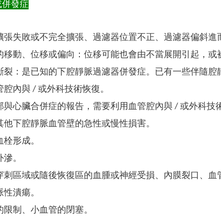
或併發症
擴張失敗或不完全擴張、過濾器位置不正、過濾器偏斜進
的移動、位移或偏向：位移可能也會由不當展開引起，或
斷裂：是已知的下腔靜脈過濾器併發症。已有一些伴隨腔
腔內與 / 或外科技術恢復。
部與心臟合併症的報告，需要利用血管腔內與 / 或外科技
其他下腔靜脈血管壁的急性或慢性損害。
血栓形成。
外滲。
穿刺區域或隨後恢復區的血腫或神經受損、內膜裂口、血
脈性潰瘍。
的限制、小血管的閉塞。