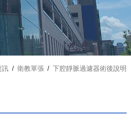
資訊
/
衛教單張
/
下腔靜脈過濾器術後說明