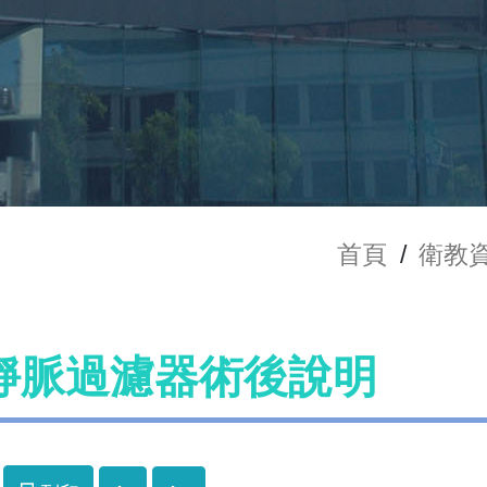
首頁
/
衛教
靜脈過濾器術後說明