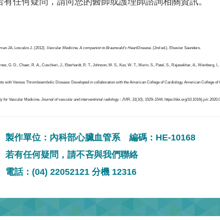
若有任何疑問，請向您的醫師或護理師諮詢相關資訊。
an JA, Loscalzo J. (2012).
Vascular Medicine, A companion to Braunwald's HeartDisease.
(2nd ed.). Elsevier Saunders.
nes, G. D., Chaer, R. A., Cuschieri, J., Eberhardt, R. T., Johnson, M. S., Kuo, W. T., Murin, S., Patel, S., Rajasekhar, A., Weinberg, I., 
nts with Venous Thromboembolic Disease: Developed in collaboration with the American College of Cardiology, American College of
ty for Vascular Medicine.
Journal of vascular and interventional radiology : JVIR
,
31
(10), 1529–1544. https://doi.org/10.1016/j.jvir.2020.
製作單位：內科部心臟血管系 編碼：HE-10168
若有任何疑問，請不吝與我們聯絡
電話：(04) 22052121 分機 12316