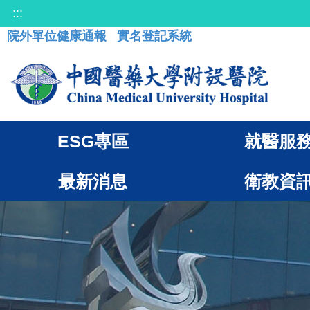
:::
院外單位健康通報
實名登記系統
ESG專區
就醫服
最新消息
衛教資