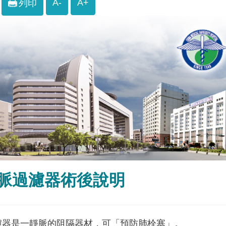
A-
A+
列印
脈過濾器術後說明
濾器是一靜脈的阻隔器材，可「預防肺栓塞」。