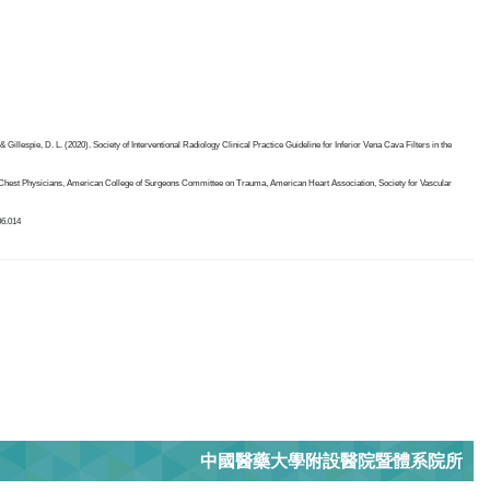
& Gillespie, D. L. (2020). Society of Interventional Radiology Clinical Practice Guideline for Inferior Vena Cava Filters in the
 Chest Physicians, American College of Surgeons Committee on Trauma, American Heart Association, Society for Vascular
06.014
中國醫藥大學附設醫院暨體系院所