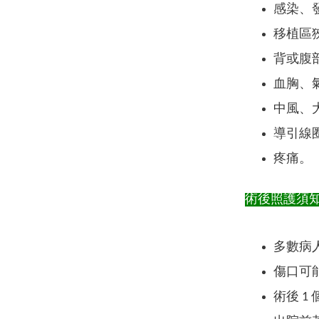
感染、
移植區
背或腹
血胸、
中風、
導引線
疼痛。
術後照護須
多數病
傷口可
術後 1