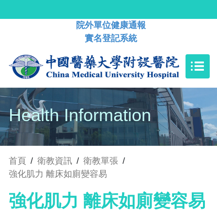
院外單位健康通報
實名登記系統
Health Information
首頁
/
衛教資訊
/
衛教單張
/
強化肌力 離床如廁變容易
強化肌力 離床如廁變容易