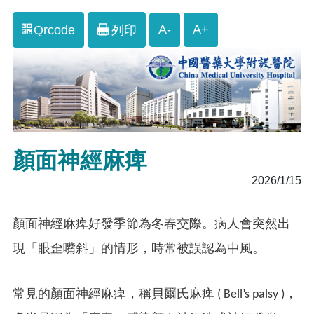
A-
A+
Qrcode
列印
顏面神經麻痺
2026/1/15
顏面神經麻痺好發季節為冬春交際。病人會突然出
現「眼歪嘴斜」的情形，時常被誤認為中風。
常見的顏面神經麻痺，稱貝爾氏麻痺 ( Bell’s palsy )，