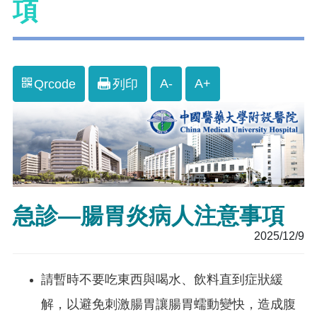
項
A-
A+
Qrcode
列印
急診—腸胃炎病人注意事項
2025/12/9
請暫時不要吃東西與喝水、飲料直到症狀緩
解，以避免刺激腸胃讓腸胃蠕動變快，造成腹