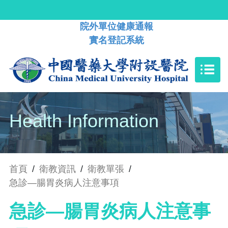
院外單位健康通報
實名登記系統
Health Information
首頁
/
衛教資訊
/
衛教單張
/
急診—腸胃炎病人注意事項
急診—腸胃炎病人注意事