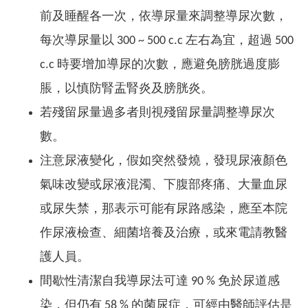
前及睡醒各一次，依導尿量來調整導尿次數，
每次導尿量以 300 ~ 500 c.c 左右為宜，超過 500
c.c 時要增加導尿的次數，應避免膀胱過度膨
脹，以慎防腎盂腎炎及膀胱炎。
若殘留尿量過多者則視殘留尿量調整導尿次
數。
注意尿液變化，假如突然發燒，發現尿液顏色
氣味改變或尿液混濁、下腹部疼痛、大量血尿
或尿失禁，那表示可能有尿路感染，應至本院
作尿液檢查、細菌培養及治療，或來電請教醫
護人員。
間歇性清潔自我導尿法可達 90 % 免於尿道感
染，但仍有 58 % 的菌尿症，可經由醫師評估是