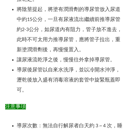
將陰莖提起，將塗有潤滑劑的導尿管放入尿道
中約15公分，一旦有尿液流出繼續前推導尿管
約2-3公分，如尿道內有阻力，管子放不進去，
此時不可太用力推導尿管，應將管子拉出，重
新塗潤滑劑後，再慢慢置入。
讓尿液流乾淨之後，慢慢往外拿掉導尿管。
導尿後尿管以自來水洗淨，並以冷開水沖淨，
瀝乾後放入盛有消毒溶液的套管中旋緊瓶蓋即
可。
注意事項
導尿次數：無法自行解尿者白天約 3 ~ 4 次，睡