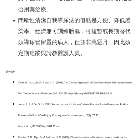
否用藥治療。
間歇性清潔自我導尿法的優點是方便、降低感
染率、經濟兼可訓練膀胱，可短暫或長期替代
須導尿管留置的病人，但並非萬靈丹，因此須
定期追蹤與請教醫護人員。
參考資料
Chen, W. G., Lu, H. F., & Wu, H. C. (1998). The Clinical Application of Clean Intermittent Self-catheterization.
Mid-Taiwan Journal of Medicine, 3(4), 218-222. https://doi.org/10.6558/MTJM.1998.3(4).5
Jeong, S. J., & Oh, S. J. (2019). Recent Updates in Urinary Catheter Products for the Neurogenic Bladder
Patients with Spinal Cord Injury.
Korean journal of neurotrauma
,
15
(2), 77–87.
https://doi.org/10.13004/kjnt.2019.15.e41
Kessler, T. M., Ryu, G., & Burkhard, F. C. (2009). Clean intermittent self-catheterization: a burden for the