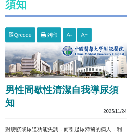
須知
A-
A+
Qrcode
列印
男性間歇性清潔自我導尿須
知
2025/11/24
對膀胱或尿道功能失調，而引起尿滯留的病人，利