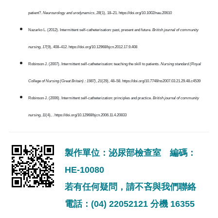
patient?.
Neurourology and urodynamics
,
28
(1), 18–21. https://doi.org/10.1002/nau.20610
Nazarko L. (2012). Intermittent self-catheterisation: past, present and future.
British journal of community
nursing
,
17
(9), 408–412. https://doi.org/10.12968/bjcn.2012.17.9.408
Robinson J. (2007). Intermittent self-catheterisation: teaching the skill to patients.
Nursing standard (Royal
College of Nursing (Great Britain) : 1987)
,
21
(29), 48–58. https://doi.org/10.7748/ns2007.03.21.29.48.c4539
Robinson J. (2006). Intermittent self-catheterization: principles and practice.
British journal of community
nursing
,
11
(4), . https://doi.org/10.12968/bjcn.2006.11.4.20833
製作單位：泌尿部檢查室 編碼：
HE-10080
若有任何疑問，請不吝與我們聯絡
電話：(04) 22052121 分機 16355