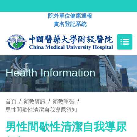
院外單位健康通報
實名登記系統
Health Information
首頁
/
衛教資訊
/
衛教單張
/
男性間歇性清潔自我導尿須知
男性間歇性清潔自我導尿