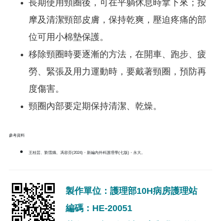
長期使用頸圈後，可在平躺休息時拿下來；按
摩及清潔頸部皮膚，保持乾爽，壓迫疼痛的部
位可用小棉墊保護。
移除頸圈時要逐漸的方法，在開車、跑步、疲
勞、緊張及用力運動時，要戴著頸圈，預防再
度傷害。
頸圈內部要定期保持清潔、乾燥。
參考資料
王桂芸、劉雪娥、馮容芬(2024)・新編內外科護理學(七版)・永大。
製作單位：護理部10H病房護理站
編碼：HE-20051