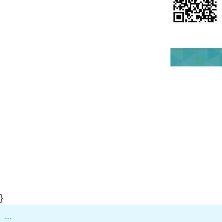
}
:::