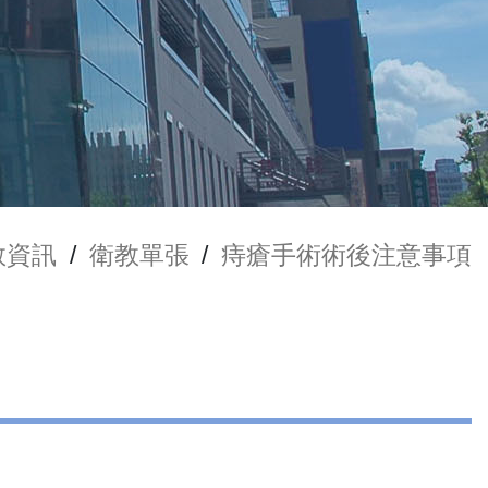
教資訊
/
衛教單張
/
痔瘡手術術後注意事項