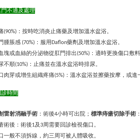
肛門不適及處理
(90%)
：
按時吃消炎止痛藥及增加溫水盆浴。
門腫脹感 (70%)
：
服用Daflon藥劑及增加溫水盆浴。
血塊或血絲的分泌物從肛門排出(50%)
：
適時更換傷口敷
尿不順(10%)
：
止痛並在溫水盆浴時排尿。
口肉芽或增生組織疼痛(5%)
：
溫水盆浴並擦藥按摩，或進
回診時間
創雷射消融手術
：術後4小時可出院；
標準痔瘡切除手術
瘡術後：術後1及3周需要回診檢視傷口。
口一般不須拆線，約三周可被人體吸收。