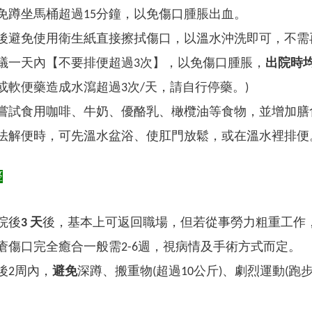
免蹲坐馬桶超過15分鐘，以免傷口腫脹出血。
後避免使用衛生紙直接擦拭傷口，以溫水沖洗即可，不需
議一天內【不要排便超過3次】，以免傷口腫脹，
出院時
或軟便藥造成水瀉超過3次/天，請自行停藥。)
嘗試食用咖啡、牛奶、優酪乳、橄欖油等食物，並增加膳
法解便時，可先溫水盆浴、使肛門放鬆，或在溫水裡排便
整
院後
3 天
後，基本上可返回職場，但若從事勞力粗重工作
瘡傷口完全癒合一般需2-6週，視病情及手術方式而定。
後2周內，
避免
深蹲、搬重物(超過10公斤)、劇烈運動(
。