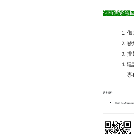
何時需緊急
傷
發
排
建
專
參考資料
ASCRS (American So