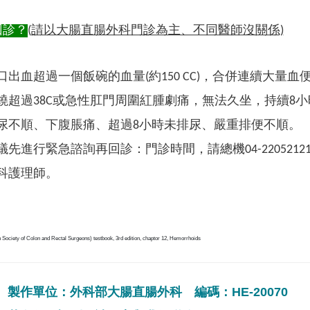
回診？
(請以大腸直腸外科門診為主、不同醫師沒關係)
口出血超過一個飯碗的血量(約150 CC)，合併連續大量血
燒超過38C或急性肛門周圍紅腫劇痛，無法久坐，持續8
尿不順、下腹脹痛、超過8小時未排尿、嚴重排便不順。
議先進行緊急諮詢再回診：門診時間，請總機04-22052
科護理師。
ciety of Colon and Rectal Surgeons) testbook, 3rd edition, chaptor 12, Hemorrhoids
製作單位：外科部大腸直腸外科 編碼：HE-20070