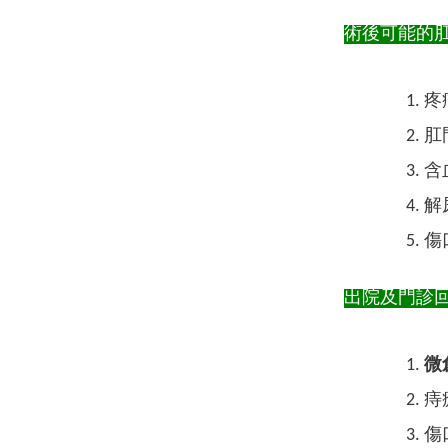
術後可能的
疼痛
肛
含
解
傷
出院及門診
微
痔
傷