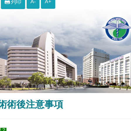
A-
A+
列印
術術後注意事項
理？