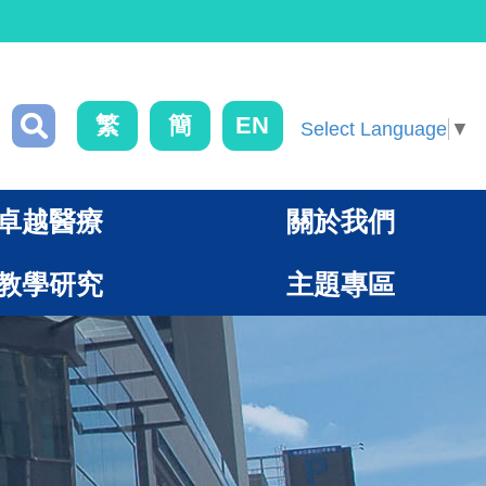
繁
簡
EN
Select Language
▼
卓越醫療
關於我們
教學研究
主題專區