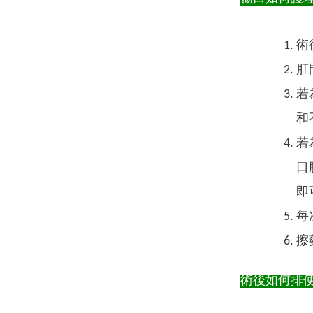
術
肛
若
和
若
口
即
每
擦
術後如何排