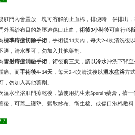
後肛門內會置放一塊可溶解的止血棉，排便時一併排出，
門外層紗布目的為壓迫傷口止血，
術後3小時
後可自行移
為
標準痔瘡切除手術
，手術後14天內，每天2-4次清洗後
不適，清水即可，勿加入其他藥劑。
為
雷射痔瘡消融手術
，術後
前三天
，請以
冷水
沖洗下背至
腫痛。而
手術後4~14天
，每天2-4次清洗後以
溫水盆浴
方式
可，勿加入其他藥劑。
次溫水坐浴肛門擦乾後，請使用抗生素Spersin藥膏，
藥後，可蓋上護墊、鬆散紗布、衛生棉、或傷口泡棉敷料
便？