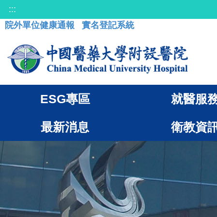
:::
院外單位健康通報
實名登記系統
ESG專區
就醫服
最新消息
衛教資