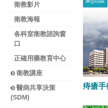
Qrcode
衛教影片
衛教海報
各科室衛教諮詢窗
口
正確用藥教育中心
衛教講座
痔瘡手
醫病共享決策
(SDM)
傷口如何護