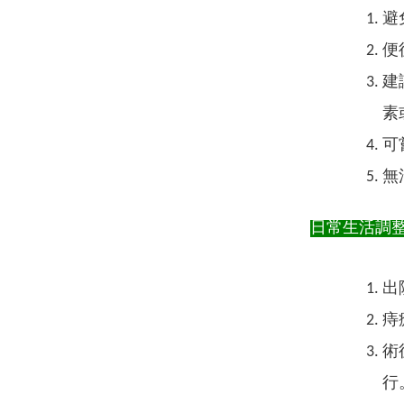
避
便
建
素
可
無
日常生活調
出
痔
術
行