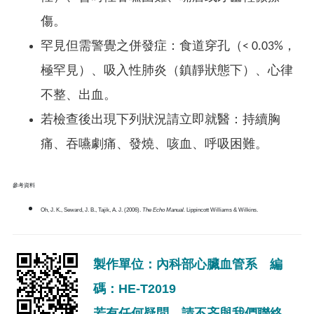
傷。
罕見但需警覺之併發症：食道穿孔（< 0.03%，
極罕見）、吸入性肺炎（鎮靜狀態下）、心律
不整、出血。
若檢查後出現下列狀況請立即就醫：持續胸
痛、吞嚥劇痛、發燒、咳血、呼吸困難。
參考資料
Oh, J. K., Seward, J. B., Tajik, A. J. (2006).
The Echo Manual.
Lippincott Williams & Wilkins.
製作單位：內科部心臟血管系 編
碼：HE-T2019
若有任何疑問，請不吝與我們聯絡