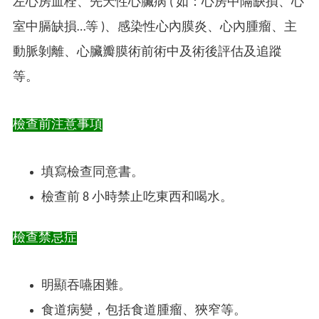
左心房血栓、先天性心臟病 ( 如：心房中隔缺損、心
室中膈缺損…等 )、感染性心內膜炎、心內腫瘤、主
動脈剝離、心臟瓣膜術前術中及術後評估及追蹤
等。
檢查前注意事項
填寫檢查同意書。
檢查前 8 小時禁止吃東西和喝水。
檢查禁忌症
明顯吞嚥困難。
食道病變，包括食道腫瘤、狹窄等。