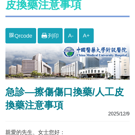
皮換藥注意事項
A-
A+
Qrcode
列印
急診—擦傷傷口換藥/人工皮
換藥注意事項
2025/12/9
親愛的先生、女士您好：