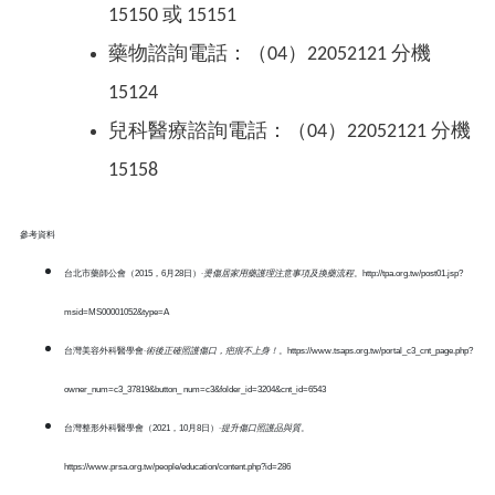
15150 或 15151
藥物諮詢電話：（04）22052121 分機
15124
兒科醫療諮詢電話：（04）22052121 分機
15158
參考資料
台北市藥師公會（2015，6月28日）‧
燙傷居家用藥護理注意事項及換藥流程
。http://tpa.org.tw/post01.jsp?
msid=MS00001052&type=A
台灣美容外科醫學會‧
術後正確照護傷口，疤痕不上身！
。https://www.tsaps.org.tw/portal_c3_cnt_page.php?
owner_num=c3_37819&button_ num=c3&folder_id=3204&cnt_id=6543
台灣整形外科醫學會（2021，10月8日）‧
提升傷口照護品與質
。
https://www.prsa.org.tw/people/education/content.php?id=286