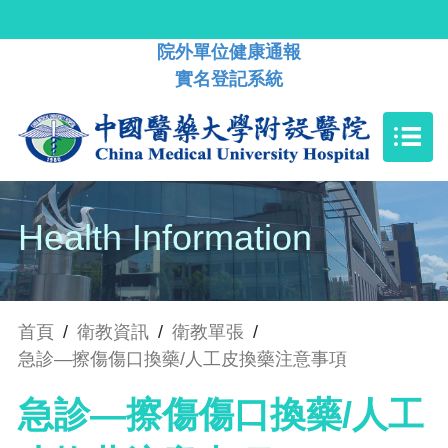
院外單位健康通報
實名登記系統
Health Information
首頁
/
衛教資訊
/
衛教單張
/
急診—擦傷傷口換藥/人工皮換藥注意事項
急診—擦傷傷口換藥/人工