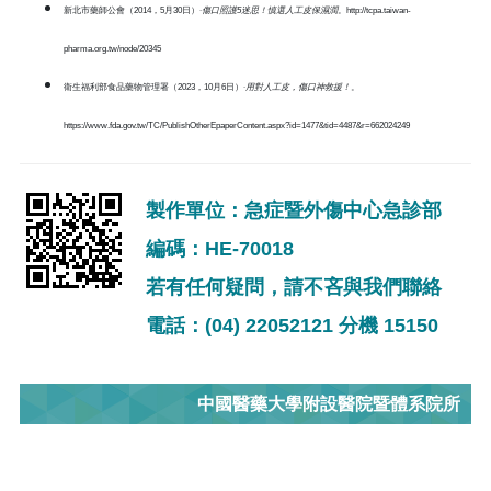
新北市藥師公會（2014，5月30日）‧
傷口照護5迷思！慎選人工皮保濕潤
。http://tcpa.taiwan-
pharma.org.tw/node/20345
衛生福利部食品藥物管理署（2023，10月6日）‧
用對人工皮，傷口神救援！
。
https://www.fda.gov.tw/TC/PublishOtherEpaperContent.aspx?id=1477&tid=4487&r=662024249
製作單位：急症暨外傷中心急診部
編碼：HE-70018
若有任何疑問，請不吝與我們聯絡
電話：(04) 22052121 分機 15150
中國醫藥大學附設醫院暨體系院所