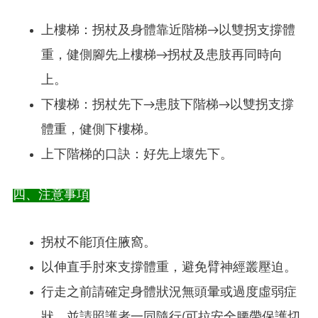
上樓梯：拐杖及身體靠近階梯→以雙拐支撐體
重，健側腳先上樓梯→拐杖及患肢再同時向
上。
下樓梯：拐杖先下→患肢下階梯→以雙拐支撐
體重，健側下樓梯。
上下階梯的口訣：好先上壞先下。
四、注意事項
拐杖不能頂住腋窩。
以伸直手肘來支撐體重，避免臂神經叢壓迫。
行走之前請確定身體狀況無頭暈或過度虛弱症
狀，並請照護者一同隨行(可拉安全腰帶保護切